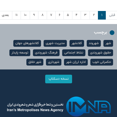
قبلی
۱
۲
۳
۴
۵
۶
۷
۸
۹
۱۰
۱۱
بعدی
برچسب
شهر
شهروند
کلانشهر
مدیریت شهری
کلانشهرهای جهان
حقوق شهروندی
نشاط اجتماعی
فرهنگ شهروندی
توسعه پایدار
حکمرانی خوب
اداره ارزان شهر
شهرداری
شهر خلاق
نسخه دسکتاپ