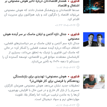
فناوری
هشدار اقتصاددان درباره تأثیر هوش مصنوعی بر
اشتغال و اقتصاد
صدها اقتصاددان و پژوهشگر هشدار دادند که هوش مصنوعی
می‌تواند اقتصاد را دگرگون کند و باید هم‌اکنون برای مدیریت آن
اقدام کرد.
۱۴۰۵-۰۴-۲۴ ۰۸:۳۳
فناوری
جدال تازه آلتمن و ایلان ماسک بر سر آینده هوش
مصنوعی
جدال تازه سم آلتمن و ایلان ماسک بر سر دیتاسنترهای فضایی،
اختلاف دیدگاه درباره آینده صنعت فضایی را آشکار کرد؛ در حالی
که ماسک این فناوری را نزدیک به تحقق می‌داند، بسیاری از
کارشناسان معتقدند موانع فنی و اقتصادی، توسعه گسترده آن را
دست‌کم تا دهه ۲۰۳۰ به تأخیر می‌اندازد.
۱۴۰۵-۰۴-۲۳ ۱۰:۰۷
فناوری
هوش مصنوعی؛ تهدیدی برای بازنشستگی
زودهنگام یا فرصتی برای کار طولانی‌تر؟
تحقیقات جدید نشان می‌دهد هوش مصنوعی هم‌زمان کارگران
مسن‌تر را از بازار کار خارج و در عین حال با افزایش بهره‌وری،
آن‌ها را به ماندن ترغیب می‌کند؛ اما راهکار بقا، تقویت
مهارت‌های نرم و سواد دیجیتال است.
۱۴۰۵-۰۴-۲۳ ۰۸:۱۷