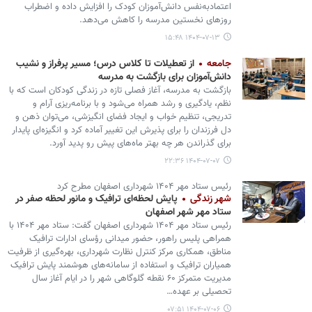
اعتمادبه‌نفس دانش‌آموزان کودک را افزایش داده و اضطراب
روزهای نخستین مدرسه را کاهش می‌دهد.
۱۴۰۴-۰۷-۱۳ ۱۵:۴۸
جامعه
از تعطیلات تا کلاس درس؛ مسیر پرفراز و نشیب
دانش‌آموزان برای بازگشت به مدرسه
بازگشت به مدرسه، آغاز فصلی تازه در زندگی کودکان است که با
نظم، یادگیری و رشد همراه می‌شود و با برنامه‌ریزی آرام و
تدریجی، تنظیم خواب و ایجاد فضای انگیزشی، می‌توان ذهن و
دل فرزندان را برای پذیرش این تغییر آماده کرد و انگیزه‌ای پایدار
برای گذراندن هر چه بهتر ماه‌های پیش‌ رو پدید آورد.
۱۴۰۴-۰۷-۰۷ ۲۲:۳۶
رئیس ستاد مهر ۱۴۰۴ شهرداری اصفهان مطرح کرد
شهر زندگی
پایش لحظه‌ای ترافیک و مانور لحظه صفر در
ستاد مهر شهر اصفهان
رئیس ستاد مهر ۱۴۰۴ شهرداری اصفهان گفت: ستاد مهر ۱۴۰۴ با
همراهی پلیس راهور، حضور میدانی رؤسای ادارات ترافیک
مناطق، همکاری مرکز کنترل نظارت شهرداری، بهره‌گیری از ظرفیت
همیاران ترافیک و استفاده از سامانه‌های هوشمند پایش ترافیک
مدیریت متمرکز ۶۰ نقطه گلوگاهی شهر را در ایام آغاز سال
تحصیلی بر عهده…
۱۴۰۴-۰۷-۰۶ ۰۷:۵۱