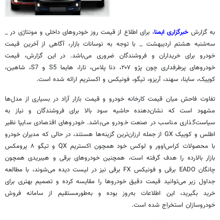
به گزارش
خبرگزاری ایمنا
، برای اطلاع از قیمت روز خودروهای داخلی و مونتاژی در _
سه‌شنبه هشتم اردیبهشت _ با توجه به نوسانات بازار، آگاهی از آخرین قیمت
خودرو برای خریداران و فروشندگان ضروری می‌باشد. در این گزارش، قیمت
خودروهای پرطرفداری چون پژو ۲۰۷، دنا پلاس، تارا، هایما S5 و S7، شاهین،
کوییک، ساینا، سهند، آریزو، تیگو، فونیکس و اکستریم ارائه شده است.
تفاوت فاحش میان قیمت کارخانه خودرو و قیمت بازار آزاد در بسیاری از مدل‌ها
مشهود است که نشان‌دهنده حاشیه سود بالا برای فروشندگان و نیاز به
سیاست‌گذاری مناسب در صنعت خودرو می‌باشد. خودروهای اقتصادی سایپا نظیر
اطلس و کوییک GX از جمله ارزان‌ترین گزینه‌ها هستند، در حالی که مدیران خودرو
با محصولات کراس‌اوور و لوکس خود همچون اکستریم QX و تیگو ۸ پرومکس
بازار بالارده را هدف گرفته است، همچنین خودروهای برقی و هیبریدی همچون
چانگان EADO برقی و فونیکس FX برقی نیز در لیست دیده می‌شوند، با مطالعه
جداول زیر می‌توانید قیمت دقیق خودروها را مقایسه کرده و تصمیم بهتری برای
خرید بگیرید، این اطلاعات به‌روز بوده و به‌طورمستقیم از سامانه فروش
خودروسازان استخراج شده است.