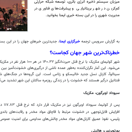
میزبان سیستم ذخیره انرژی باتری، توسعه شبکه حرارتی
کم‌کربن در شهر بریتانیایی و پیشرفت‌های فناوری در
مدیریت شهری را در این بسته خبری ایمنا بخوانید.
به گزارش سرویس ترجمه
خبرگزاری ایمنا
، جدیدترین خبرهای جهان را در این بست
خطرناک‌ترین شهر جهان کجاست؟
شهر
کولیمای
مکزیک با نرخ قتل حیرت‌انگیز ۳۲
می‌شود. این آمار نگران‌کننده به‌طور عمده ناشی از درگیری‌های خشونت‌آمیز بین 
سینالوآ
، کارتل نسل جدید
خالیسکو
و
زتاس
است. این گروه‌ها در جنگ‌های شد
فنتانیل
درگیر هستند که خشونت را در زندگی روزمره ساکنان این شهر تشدید می‌ک
سیوداد
اوبرگون
، مکزیک
پس از
کولیما
،
سیوداد
اوبرگون
افزایش قابل‌توجهی در خشونت مرتبط با قاچاق مواد مخدر و رقابت‌های باندی
پلیس، نفوذ عمیق کارتل‌های مواد مخدر چالش‌های مداومی برای امنیت عمومی ا
پورتوپرنس
، هائیتی