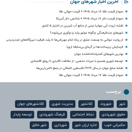
آخرین اخبار شهرهای جهان
نمودار قیمت طلا ۱۸ مرداد ۱۴۰۵ + قیمت جهانی طلا
نمودار قیمت دلار ۱۸ مرداد ۱۴۰۵ + شاخص دلار آمریکا
نقشه ثروت آبی جهان| نیمی از منابع آب شیرین در اختیار ۵ کشور
شهرهای چندفرهنگی چگونه موتور رشد و نوآوری می‌شوند؟
از روایت موکبی به وسعت عشق در پناه امام مهربانی‌ها تا رشد ظرفیت نیروگاه‌های تجدیدپذیر
فرسایش زیرساخت‌ها در گرمای بی‌سابقه اروپا
بهترین شهرهای کمترشناخته‌شده جهان
توسعه شهری همسو با میراث مذهبی؛ از حفاظت کالبدی تا رونق اقتصادی
نقشه صلح جهان در سال ۲۰۲۶| فلسطین اشغالی در جمع ناامن‌ترین‌ها
نمودار قیمت طلا ۱۷ مرداد ۱۴۰۵ + قیمت جهانی طلا
برچسب
شهر
شهروند
کلانشهر
مدیریت شهری
کلانشهرهای جهان
حقوق شهروندی
نشاط اجتماعی
فرهنگ شهروندی
توسعه پایدار
حکمرانی خوب
اداره ارزان شهر
شهرداری
شهر خلاق