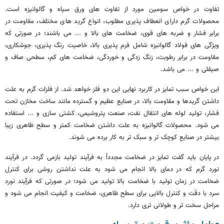
تفاوت در خواص سومین مورد از تفاوت های ورق سیاه و گالوانیزه است.
محصولات گرم دارای انعطاف پذیری مطلوب، انواع گرید های مختلف، مقاومت در
برابر فشار و ضربه های قوی، ضخامت های بالا و ... می باشند؛ در صورتی که
ویژگی های فولاد گالوانیزه شامل فرم پذیری بالا، خاصیت رنگ پذیری، جوشکاری،
مقاومت در برابر رطوبت، زنگ زدگی و خوردگی، ضخامت های کم، سطحی صاف و
صیقلی و ... می باشد.
این خواص سبب تمایز در کاربرد نهایی این دو فلز خواهد شد. از فلزات گرم به علت
داشتن گریدها و مقاومت بالا، در صنایع عظیم و گسترده مانند ساخت مخازن تحت
فشار، تولید لوله های انتقال نفت، صنعت پتروشیمی، کشتی سازی و ... استفاده
می شود. محصولات گالوانیزه به علت داشتن ضخامت کمتر و سطح ظاهری زیبا
بیشتر در صنایع کوچک تر و سبک تر به کار برده می شوند.
در پایان باید گفت تمایز در ضخامت مجدداً به فرآیند تولید بازمی گردد. در فرآیند
نورد گرم که در دمای بالا انجام می شود به علت نداشتن روشی برای کنترل
ضخامت در زمان تولید با ضخامت بالا تولید می شود؛ در صورتی که فرآیند نورد
سرد با دقت و کنترل بالایی برای سطح ظاهری، ضخامت و کیفیت انجام می شود و
مراحل سخت تر و طولانی تری دارد.