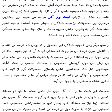
اسلب یا تختال که ماده اولیه تولید فلزات آهنی است به مقدار کم در دسترس می
باشد و هر تولید کننده سهمیه خاصی از آن را دارد؛ به همین علت زمانی که میزان
تقاضا بالا باشد، با افزایش
قیمت ورق آهن
مواجه می شویم؛ زیرا بیشترین
خریداران این محصولات نیز تولید کنندگان و مدیران صنایع گسترده و مهم کشور
مانند نفت، گاز، پتروشیمی، کشتی سازی، ساخت و ساز، لوله سازی، تولید کنندگان
مخازن مختلف حمل و تحت فشار و ... هستند.
از سوی دیگر برخی از تولید کنندگان این محصول را در بورس کالا عرضه می کنند و
با افزایش میزان عرضه می توانیم شاهد کاهش قیمت آن ها نیز باشیم. البته در
برخی موارد نیاز به استفاده از این محصولات با کیفیت ظاهری بالا می باشد و در
این زمان می توان گریدهای مخصوص با ضخامت مناسب را تحت فرآیند
اسیدشویی قرار داد. اسیدشویی شامل پاکسازی محصولات گرم از لایه های
اکسیداسیون و آلودگی می باشد که در نهایت خواص آن ها را حفظ کرده و سطح
ظاهری شفاف و صیقلی را به وجود می آورد.
ضخامت این شیت ها از 1 تا 150 میلی متر متغیر است، اما تنها دو کارخانه
اکسین و کاویان در اهواز قادر به تولید ورق های گرم تا ضخامت 150 میلی متر
هستند؛ زیرا نیاز به دستگاه های بسیار قوی و استانداردهای مخصوص دارد.
همچنین این فلزات به صورت رول نیز عرضه می شوند و در صورت نیاز می توان با