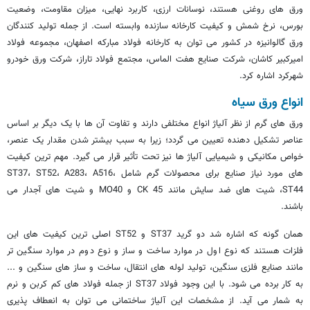
ورق های روغنی هستند، نوسانات ارزی، کاربرد نهایی، میزان مقاومت، وضعیت
بورس، نرخ شمش و کیفیت کارخانه سازنده وابسته است. از جمله تولید کنندگان
ورق گالوانیزه در کشور می توان به کارخانه فولاد مبارکه اصفهان، مجموعه فولاد
امیرکبیر کاشان، شرکت صنایع هفت الماس، مجتمع فولاد تاراز، شرکت ورق خودرو
شهرکرد اشاره کرد.
انواع ورق سیاه
ورق های گرم از نظر آلیاژ انواع مختلفی دارند و تفاوت آن ها با یک دیگر بر اساس
عناصر تشکیل دهنده تعیین می گردد؛ زیرا به سبب بیشتر شدن مقدار یک عنصر،
خواص مکانیکی و شیمیایی آلیاژ ها نیز تحت تأثیر قرار می گیرد. مهم ترین کیفیت
های مورد نیاز صنایع برای محصولات گرم شامل ST37، ST52، A283، A516،
ST44، شیت های ضد سایش مانند CK 45 و MO40 و شیت های آجدار می
باشند.
همان گونه که اشاره شد دو گرید ST37 و ST52 اصلی ترین کیفیت های این
فلزات هستند که نوع اول در موارد ساخت و ساز و نوع دوم در موارد سنگین تر
مانند صنایع فلزی سنگین، تولید لوله های انتقال، ساخت و ساز های سنگین و ...
به کار برده می شود. با این وجود فولاد ST37 از جمله فولاد های کم کربن و نرم
به شمار می آید. از مشخصات این آلیاژ ساختمانی می توان به انعطاف پذیری