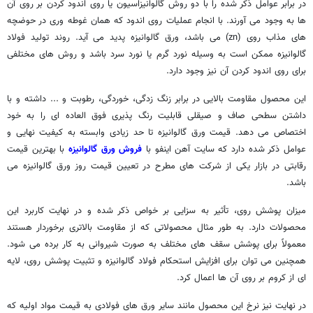
در برابر عوامل ذکر شده را با دو روش گالوانیزاسیون یا روی اندود کردن بر روی آن
ها به وجود می آورند. با انجام عملیات روی اندود که همان غوطه وری در حوضچه
های مذاب روی (zn) می باشد، ورق گالوانیزه پدید می آید. روند تولید فولاد
گالوانیزه ممکن است به وسیله نورد گرم یا نورد سرد باشد و روش های مختلفی
برای روی اندود کردن آن نیز وجود دارد.
این محصول مقاومت بالایی در برابر زنگ زدگی، خوردگی، رطوبت و ... داشته و با
داشتن سطحی صاف و صیقلی قابلیت رنگ پذیری فوق العاده ای را به خود
اختصاص می دهد. قیمت ورق گالوانیزه تا حد زیادی وابسته به کیفیت نهایی و
عوامل ذکر شده دارد که سایت آهن اینفو با
فروش ورق گالوانیزه
با بهترین قیمت
رقابتی در بازار یکی از شرکت های مطرح در تعیین قیمت روز ورق گالوانیزه می
باشد.
میزان پوشش روی، تأثیر به سزایی بر خواص ذکر شده و در نهایت کاربرد این
محصولات دارد. به طور مثال محصولاتی که از مقاومت بالاتری برخوردار هستند
معمولاً برای پوشش سقف های مختلف به صورت شیروانی به کار برده می شود.
همچنین می توان برای افزایش استحکام فولاد گالوانیزه و تثبیت پوشش روی، لایه
ای از کروم بر روی آن ها اعمال کرد.
در نهایت نیز نرخ این محصول مانند سایر ورق های فولادی به قیمت مواد اولیه که