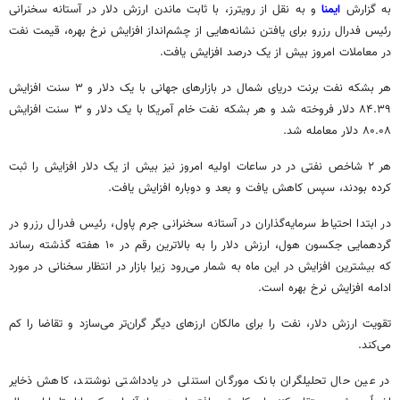
به گزارش
ایمنا
و به نقل از رویترز، با ثابت ماندن ارزش دلار در آستانه سخنرانی
رئیس فدرال رزرو برای یافتن نشانه‌هایی از چشم‌انداز افزایش نرخ بهره، قیمت نفت
در معاملات امروز بیش از یک درصد افزایش یافت.
هر بشکه نفت
برنت
دریای شمال در بازارهای جهانی با یک دلار و ۳ سنت افزایش
۸۴.۳۹ دلار فروخته شد و هر بشکه نفت خام آمریکا با یک دلار و ۳ سنت افزایش
۸۰.۰۸ دلار معامله شد.
هر ۲ شاخص نفتی در در ساعات اولیه امروز نیز بیش از یک دلار افزایش را ثبت
کرده بودند، سپس کاهش یافت و بعد و دوباره افزایش یافت.
در ابتدا احتیاط سرمایه‌گذاران در آستانه سخنرانی جرم پاول، رئیس فدرال رزرو در
گردهمایی جکسون هول، ارزش دلار را به بالاترین رقم در ۱۰ هفته گذشته رساند
که بیشترین افزایش در این ماه به شمار می‌رود زیرا بازار در انتظار سخنانی در مورد
ادامه افزایش نرخ بهره است.
تقویت ارزش دلار، نفت را برای مالکان ارزهای دیگر گران‌تر می‌سازد و تقاضا را کم
می‌کند.
در عین حال تحلیلگران بانک مورگان استنلی در یادداشتی نوشتند، کاهش ذخایر