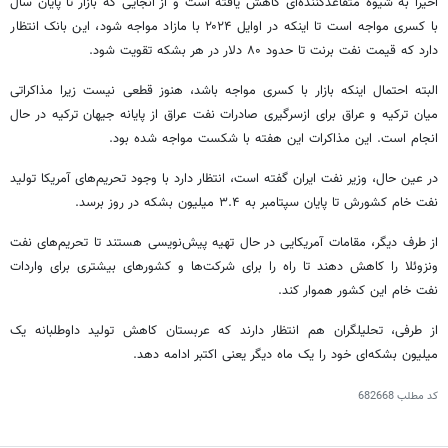
اخیراً به شیوه متقاعدکننده‌ای کاهش یافته است و از آنجایی که بازار تا پایان سال
با کسری مواجه است تا اینکه در اوایل ۲۰۲۴ با مازاد مواجه شود، این بانک انتظار
دارد که قیمت نفت
برنت
تا حدود ۸۰ دلار در هر بشکه تقویت شود.
البته احتمال اینکه بازار با کسری مواجه باشد، هنوز قطعی نیست زیرا مذاکراتی
میان ترکیه و عراق برای ازسرگیری صادرات نفت عراق از پایانه جیهان ترکیه در حال
انجام است. این مذاکرات این هفته با شکست مواجه شده بود.
در عین حال، وزیر نفت ایران گفته است، انتظار دارد با وجود تحریم‌های آمریکا تولید
نفت خام کشورش تا پایان سپتامبر به ۳.۴ میلیون بشکه در روز برسد.
از طرف دیگر، مقامات آمریکایی در حال تهیه پیش‌نویسی هستند تا تحریم‌های نفت
ونزوئلا را کاهش دهند تا راه را برای شرکت‌ها و کشورهای بیشتری برای واردات
نفت خام این کشور هموار کند.
از طرفی، تحلیلگران هم انتظار دارند که عربستان کاهش تولید داوطلبانه یک
میلیون بشکه‌ای خود را یک ماه دیگر یعنی اکتبر ادامه دهد.
کد مطلب
682668