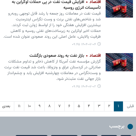
اقتصاد
افزایش قیمت نفت در پی حملات اوکراین به
تأسیسات انرژی روسیه
قیمت نفت در معاملات روز جمعه با رشد قابل توجهی روبه‌رو
شد و شاخص‌های نفتی برنت و وست تگزاس اینترمدیت
بیشترین افزایش هفتگی خود را از اواسط ژوئن ثبت کردند.
حملات اخیر اوکراین به زیرساخت‌های نفتی روسیه و کاهش
ظرفیت پالایش، عامل اصلی این روند صعودی عنوان شده است.
۱۴۰۴-۰۷-۰۴ ۰۹:۴۵
اقتصاد
بازار نفت به روند صعودی بازگشت
گزارش مؤسسه نفت آمریکا از کاهش ذخایر و تداوم مشکلات
صادراتی در کردستان عراق و ونزوئلا، باعث شد قیمت نفت برنت
و وست‌تگزاس در معاملات چهارشنبه افزایش یابد و چشم‌انداز
بازار جهانی نفت مثبت‌تر شود.
۱۴۰۴-۰۷-۰۲ ۰۹:۴۵
قبلی
۱
۲
۳
۴
۵
۶
۷
۸
۹
۱۰
۱۱
بعدی
برچسب