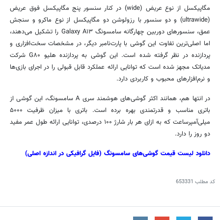
مگاپیکسل از نوع عریض (wide) در کنار سنسور پنج مگاپیکسل فوق عریض
(ultrawide) و دو سنسور با رزولوشن دو مگاپیکسل از نوع ماکرو و سنجش
عمق، سنسورهای دوربین چهارگانه سامسونگ Galaxy A۱۳ را تشکیل می‌دهند،
اما اصلی‌ترین تفاوت این گوشی با
پارت‌نامبر
دیگر، در مشخصات سخت‌افزاری و
پردازنده در نظر گرفته شده است. این گوشی به پردازنده
هلیو
G۸۰ شرکت
مدیاتک
مجهز شده است که توانایی ارائه عملکرد قابل قبولی را در اجرای بازی‌ها
و نرم‌افزارهای محبوب و کاربردی دارد.
در انتها هم، همانند اکثر گوشی‌های هوشمند سری A سامسونگ، این گوشی از
باتری مناسب و قدرتمندی بهره برده است. باتری با میزان ظرفیت
۵۰۰۰
میلی‌آمپرساعت که به ازای هر بار شارژ ۱۰۰ درصدی، توانایی ارائه طول عمر مفید
دو روز را دارد.
دانلود لیست قیمت گوشی‌های سامسونگ (فایل گرافیکی در اندازه اصلی)
کد مطلب
653331