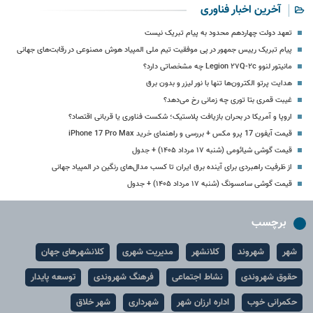
آخرین اخبار فناوری
تعهد دولت چهاردهم محدود به پیام تبریک نیست
پیام تبریک رییس جمهور در پی موفقیت تیم ملی المپیاد هوش مصنوعی در رقابت‌های جهانی
مانیتور لنوو Legion ۲۷Q-۲c چه مشخصاتی دارد؟
هدایت پرتو الکترون‌ها تنها با نور لیزر و بدون برق
غیبت قمری بتا توری چه زمانی رخ می‌دهد؟
اروپا و آمریکا در بحران بازیافت پلاستیک؛ شکست فناوری یا قربانی اقتصاد؟
قیمت آیفون 17 پرو مکس + بررسی و راهنمای خرید iPhone 17 Pro Max
قیمت گوشی شیائومی (شنبه ۱۷ مرداد ۱۴۰۵) + جدول
از ظرفیت راهبردی برای آینده برق ایران تا کسب مدال‌های رنگین در المپیاد جهانی
قیمت گوشی سامسونگ (شنبه ۱۷ مرداد ۱۴۰۵) + جدول
برچسب
شهر
شهروند
کلانشهر
مدیریت شهری
کلانشهرهای جهان
حقوق شهروندی
نشاط اجتماعی
فرهنگ شهروندی
توسعه پایدار
حکمرانی خوب
اداره ارزان شهر
شهرداری
شهر خلاق