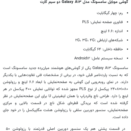
گوشی موبایل سامسونگ مدل Galaxy A۱۳ دو سیم کارت
رم: چهار گیگابایت
فناوری صفحه نمایش: PLS
اندازه :۶.۶ اینچ
شبکه‌های ارتباطی :۲G، ۳G، ۴G
حافظه داخلی: ۶۴ گیگابایت
نسخه سیستم عامل: Android۱۲
سامسونگ Galaxy A۱۳ یکی از گوشی‌های هوشمند میان‌رده جدید سامسونگ است
که به نسبت
پارت‌نامبر
قبلی خود، در برخی از مشخصات فنی تفاوت‌هایی با یکدیگر
دارند. در
نمای
روبه‌رویی این گوشی به صفحه‌نمایش با ابعاد ۶.۶ اینچ و رزولوشن
۱۰۸۰×۲۴۰۸ پیکسل از نوع PLS مجهز شده که توانایی نمایش ۴۰۰ پیکسل در هر
اینچ را دارد. طراحی
ناچ
واتردراپ
یا همان
اینفینیتی
U برای این صفحه‌نمایش در نظر
گرفته شده است که بریدگی قطره‌ای شکل
ناچ
در قسمت بالایی و مرکزی
صفحه‌نمایش، سنسور دوربین سلفی با رزولوشن هشت مگاپیکسل را در خود جای
داده است.
در قسمت پشتی هم یک سنسور دوربین اصلی قدرتمند با رزولوشن ۵۰