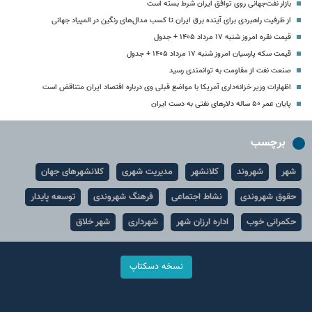
بازار نفت‌جهانی روی توافق ایران شرط بسته است
از ظرفیت راهبردی برای آینده برق ایران تا کسب مدال‌های رنگین در المپیاد جهانی
قیمت نقره امروز شنبه ۱۷ مرداد ۱۴۰۵ + جدول
قیمت سکه پارسیان امروز شنبه ۱۷ مرداد ۱۴۰۵ + جدول
صنعت نفت از مقاومت به توانمندی رسید
اظهارات وزیر خزانه‌داری آمریکا با مواضع قبلی وی درباره اقتصاد ایران متناقض است
پایان عمر ۵۰ ساله دلارهای نفتی به دست ایران
برچسب
شهر
شهروند
کلانشهر
مدیریت شهری
کلانشهرهای جهان
حقوق شهروندی
نشاط اجتماعی
فرهنگ شهروندی
توسعه پایدار
حکمرانی خوب
اداره ارزان شهر
شهرداری
شهر خلاق
نسخه دسکتاپ