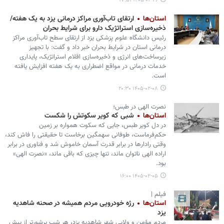
۱۴۰۵-۰۲-۲۶ ۱۷:۵۱
استان‌ها
ارتقای تاب‌آوری مراکز درمانی یزد به یک هفته/
ذخیره‌سازی استراتژیک دارو برای شرایط بحران
رئیس دانشگاه علوم پزشکی یزد از ارتقای سطح تاب‌آوری مراکز
درمانی استان در شرایط بحران خبر داد و گفت: با تجهیز
زیرساخت‌های انرژی و ذخیره‌سازی اقلام استراتژیک، پایداری
خدمات درمانی در مواقع اضطراری به یک هفته افزایش یافته
است.
۱۴۰۵-۰۲-۰۸ ۲۰:۳۰
نصرت الهی در طبس؛
استان‌ها
شبی که کویر سکوتش را شکست
در دل کویر طبس، جایی که سکوت همواره بر زمین
حکم‌فرماست، طوفانی سهمگین برخاست تا حقیقتی را فاش کند،
وقتی رادارها در برابر قدرت آسمان خاموش شد و فناوری در برابر
اراده‌ الهی ناتوان ماند، تنها چیزی که باقی ماند، «نصرت الهی»
بود.
۱۴۰۵-۰۲-۰۵ ۱۶:۰۰
فیلم |
استان‌ها
رژه خودرویی مردم همیشه در صحنه شاهدیه
یزد
مردم مؤمن و ولایی شهر شاهدیه یزد، هر شب پرشورتر از پیش