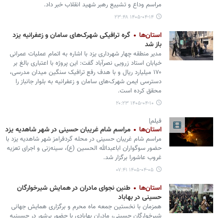
مراسم وداع و تشییع رهبر شهید انقلاب خبر داد.
۱۴۰۵-۰۴-۱۴ ۲۳:۴۸
استان‌ها
گره ترافیکی شهرک‌های سامان و زعفرانیه یزد
باز شد
مدیر منطقه چهار شهرداری یزد با اشاره به اتمام عملیات عمرانی
خیابان استاد زرویی نصرآباد گفت: این پروژه با اعتباری بالغ بر
۱۷۰ میلیارد ریال و با هدف رفع ترافیک سنگین میدان مدرسی،
دسترسی ایمن شهرک‌های سامان و زعفرانیه به بلوار جانباز را
محقق کرده است.
۱۴۰۵-۰۴-۱۰ ۲۰:۲۳
فیلم|
استان‌ها
مراسم شام غریبان حسینی در شهر شاهدیه یزد
مراسم شام غریبان حسینی در محله گردفرامز شهر شاهدیه یزد با
حضور سوگواران اباعبدالله الحسین (ع)، سینه‌زنی و اجرای تعزیه
غروب عاشورا برگزار شد.
۱۴۰۵-۰۴-۰۵ ۰۷:۴۱
استان‌ها
طنین نجوای مادران در همایش شیرخوارگان
حسینی در بهاباد
همزمان با نخستین جمعه ماه محرم و برگزاری همایش جهانی
شیرخوارگان حسینی، مادران بهابادی با حضور پرشور در حسینیه