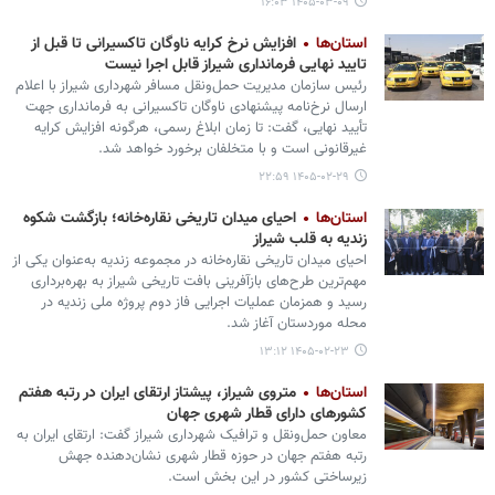
۱۴۰۵-۰۳-۰۹ ۱۶:۰۳
استان‌ها
افزایش نرخ کرایه ناوگان تاکسیرانی تا قبل از
تایید نهایی فرمانداری شیراز قابل اجرا نیست
رئیس سازمان مدیریت حمل‌ونقل مسافر شهرداری شیراز با اعلام
ارسال نرخ‌نامه پیشنهادی ناوگان تاکسیرانی به فرمانداری جهت
تأیید نهایی، گفت: تا زمان ابلاغ رسمی، هرگونه افزایش کرایه
غیرقانونی است و با متخلفان برخورد خواهد شد.
۱۴۰۵-۰۲-۲۹ ۲۲:۵۹
استان‌ها
احیای میدان تاریخی نقاره‌خانه؛ بازگشت شکوه
زندیه به قلب شیراز
احیای میدان تاریخی نقاره‌خانه در مجموعه زندیه به‌عنوان یکی از
مهم‌ترین طرح‌های بازآفرینی بافت تاریخی شیراز به بهره‌برداری
رسید و همزمان عملیات اجرایی فاز دوم پروژه ملی زندیه در
محله موردستان آغاز شد.
۱۴۰۵-۰۲-۲۳ ۱۳:۱۲
استان‌ها
متروی شیراز، پیشتاز ارتقای ایران در رتبه هفتم
کشورهای دارای قطار شهری جهان
معاون حمل‌ونقل و ترافیک شهرداری شیراز گفت: ارتقای ایران به
رتبه هفتم جهان در حوزه قطار شهری نشان‌دهنده جهش
زیرساختی کشور در این بخش است.