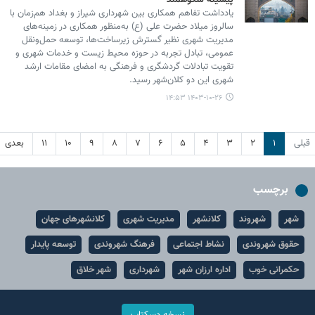
پیشینه شکوهمند
یادداشت تفاهم همکاری بین شهرداری شیراز و بغداد هم‌زمان با
سالروز میلاد حضرت علی (ع) به‌منظور همکاری در زمینه‌های
مدیریت شهری نظیر گسترش زیرساخت‌ها، توسعه حمل‌ونقل
عمومی، تبادل تجربه در حوزه محیط زیست و خدمات شهری و
تقویت تبادلات گردشگری و فرهنگی به امضای مقامات ارشد
شهری این دو کلان‌شهر رسید.
۱۴۰۳-۱۰-۲۶ ۱۴:۵۳
قبلی
۱
۲
۳
۴
۵
۶
۷
۸
۹
۱۰
۱۱
بعدی
برچسب
شهر
شهروند
کلانشهر
مدیریت شهری
کلانشهرهای جهان
حقوق شهروندی
نشاط اجتماعی
فرهنگ شهروندی
توسعه پایدار
حکمرانی خوب
اداره ارزان شهر
شهرداری
شهر خلاق