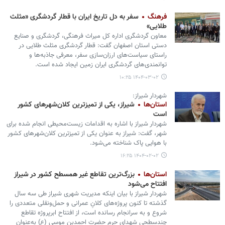
فرهنگ
سفر به دل تاریخ ایران با قطار گردشگری «مثلث
طلایی»
معاون گردشگری اداره کل میراث فرهنگی، گردشگری و صنایع
دستی استان اصفهان گفت: قطار گردشگری مثلث طلایی در
راستای سیاست‌های ارزان‌سازی سفر، معرفی جاذبه‌ها و
توانمندی‌های گردشگری ایران زمین ایجاد شده است.
۱۴۰۴-۰۳-۰۲ ۱۰:۲۵
شهردار شیراز:
استان‌ها
شیراز، یکی از تمیزترین کلان‌شهرهای کشور
است
شهردار شیراز با اشاره به اقدامات زیست‌محیطی انجام‌ شده برای
شهر، گفت: شیراز به عنوان یکی از تمیزترین کلان‌شهرهای کشور
با هوایی پاک شناخته می‌شود.
۱۴۰۴-۰۲-۰۲ ۱۶:۲۵
استان‌ها
بزرگ‌ترین تقاطع غیر همسطح کشور در شیراز
افتتاح می‌شود
شهردار شیراز با بیان اینکه مدیریت شهری شیراز طی سه سال
گذشته تا کنون پروژه‌های کلانِ عمرانی و حمل‌ونقلی متعددی را
شروع و به سرانجام رسانده است، از افتتاح ابرپروژه تقاطع
چندسطحی شهدای حرم حضرت احمدبن موسی (ع) به‌عنوان