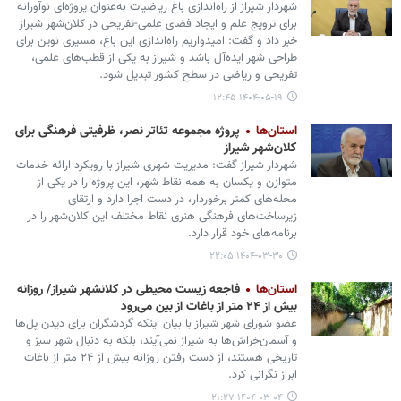
شهردار شیراز از راه‌اندازی باغ ریاضیات به‌عنوان پروژه‌ای نوآورانه
برای ترویج علم و ایجاد فضای علمی-تفریحی در کلان‌شهر شیراز
خبر داد و گفت: امیدواریم راه‌اندازی این باغ، مسیری نوین برای
طراحی شهر ایده‌آل باشد و شیراز به یکی از قطب‌های علمی،
تفریحی و ریاضی در سطح کشور تبدیل شود.
۱۴۰۴-۰۵-۱۹ ۱۲:۴۵
استان‌ها
پروژه مجموعه تئاتر نصر، ظرفیتی فرهنگی برای
کلان‌شهر شیراز
شهردار شیراز گفت: مدیریت شهری شیراز با رویکرد ارائه خدمات
متوازن و یکسان به همه نقاط شهر، این پروژه را در یکی از
محله‌های کمتر برخوردار، در دست اجرا دارد و ارتقای
زیرساخت‌های فرهنگی هنری نقاط مختلف این کلان‌شهر را در
برنامه‌های خود قرار دارد.
۱۴۰۴-۰۳-۳۰ ۲۲:۰۵
استان‌ها
فاجعه زیست محیطی در کلانشهر شیراز/ روزانه
بیش از ۲۴ متر از باغات از بین می‌رود
عضو شورای شهر شیراز با بیان اینکه گردشگران برای دیدن پل‌ها
و آسمان‌خراش‌ها به شیراز نمی‌آیند، بلکه به دنبال شهر سبز و
تاریخی هستند، از دست رفتن روزانه بیش از ۲۴ متر از باغات
ابراز نگرانی کرد.
۱۴۰۴-۰۳-۰۴ ۲۱:۲۷