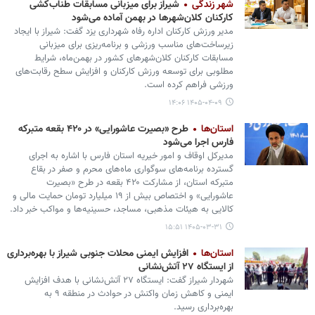
شهر زندگی
شیراز برای میزبانی مسابقات طناب‌کشی
کارکنان کلان‌شهرها در بهمن‌ آماده می‌شود
مدیر ورزش کارکنان اداره رفاه شهرداری یزد گفت: شیراز با ایجاد
زیرساخت‌های مناسب ورزشی و برنامه‌ریزی برای میزبانی
مسابقات کارکنان کلان‌شهرهای کشور در بهمن‌ماه، شرایط
مطلوبی برای توسعه ورزش کارکنان و افزایش سطح رقابت‌های
ورزشی فراهم کرده است.
۱۴۰۵-۰۴-۰۹ ۱۴:۰۶
استان‌ها
طرح «بصیرت عاشورایی» در ۴۲۰ بقعه متبرکه
فارس اجرا می‌شود
مدیرکل اوقاف و امور خیریه استان فارس با اشاره به اجرای
گسترده برنامه‌های سوگواری ماه‌های محرم و صفر در بقاع
متبرکه استان، از مشارکت ۴۲۰ بقعه در طرح «بصیرت
عاشورایی» و اختصاص بیش از ۱۹ میلیارد تومان حمایت مالی و
کالایی به هیئات مذهبی، مساجد، حسینیه‌ها و مواکب خبر داد.
۱۴۰۵-۰۳-۳۱ ۱۵:۵۱
استان‌ها
افزایش ایمنی محلات جنوبی شیراز با بهره‌برداری
از ایستگاه ۲۷ آتش‌نشانی
شهردار شیراز گفت: ایستگاه ۲۷ آتش‌نشانی با هدف افزایش
ایمنی و کاهش زمان واکنش در حوادث در منطقه ۹ به
بهره‌برداری رسید.