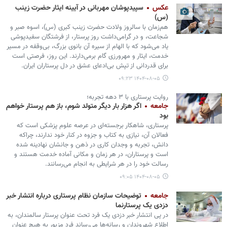
عکس
سپیدپوشان مهربانی در آیینه ایثار حضرت زینب
(س)
هم‌زمان با سالروز ولادت حضرت زینب کبری (س)، اسوه صبر و
شجاعت، و در گرامی‌داشت روز پرستار، از فرشتگان سفیدپوشی
یاد می‌شود که با الهام از سیره آن بانوی بزرگ، بی‌وقفه در مسیر
خدمت، ایثار و مهرورزی گام برمی‌دارند. این روز، فرصتی است
برای قدردانی از تپش بی‌ادعای عشق در دل پرستاران ایران.
۱۴۰۴-۰۸-۰۵ ۰۹:۲۳
روایت پرستاری با ۳ دهه تجربه؛
جامعه
اگر هزار بار دیگر متولد شوم، باز هم پرستار خواهم
بود
پرستاری، شاهکار برجسته‌ای در عرصه علوم پزشکی است که
فعالان آن، نیازی به کتاب و جزوه در کنار خود ندارند، چراکه
دانش، تجربه و وجدان کاری‌ در ذهن و جانشان نهادینه شده
است و پرستاران، در هر زمان و مکانی آماده خدمت‌ هستند و
رسالت خود را در هر شرایطی به انجام می‌رسانند.
۱۴۰۴-۰۸-۰۵ ۰۹:۰۵
جامعه
توضیحات سازمان نظام پرستاری درباره انتشار خبر
دزدی یک پرستارنما
در پی انتشار خبر دزدی یک فرد تحت عنوان پرستار سالمندان، به
اطلاع شهروندان و رسانه‌ها می‌رساند فرد مزبور به هیچ عنوان