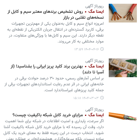
رپورتاژ آگهی
ایمنا مگ
روش تشخیص برندهای معتبر سیم و کابل از
نسخه‌های تقلبی در بازار
امروزه انواع سیم و کابل به‌عنوان یکی از مهم‌ترین تجهیزات
برقی، کاربرد گسترده‌ای در انتقال جریان الکتریکی از نقطه‌ای به
نقطه دیگر دارند. این سیم و کابل‌ها با ویژگی‌های متفاوت، در
موارد مختلفی به کار ‌می‌روند.
۱۴۰۴-۰۴-۱۶ ۱۳:۵۹
رپورتاژ آگهی
ایمنا مگ
بهترین برند کلید پریز ایرانی را بشناسید! (از
آسیا تا دلند)
بر اساس آمارهای رسمی، حدود ۳۰ درصد حوادث برقی در
خانه‌های ایرانی در اثر عدم رعایت استانداردهای تجهیزات برقی از
جمله کلید پریزهای غیراستاندارد است.
۱۴۰۴-۰۳-۰۳ ۱۵:۱۸
رپورتاژ آگهی
ایمنا مگ
مزایای خرید کابل شبکه باکیفیت چیست؟
اگر سرعت، پایداری و امنیت اطلاعات در شبکه برای شما اهمیت
دارد، وقت آن رسیده که با مزایای خرید کابل شبکه باکیفیت آشنا
شوید. انتخاب درست در این زمینه فقط به معنای خرید یک کابل
ساده نیست، بلکه سرمایه‌گذاری هوشمندانه‌ای بر عملکرد بهتر،