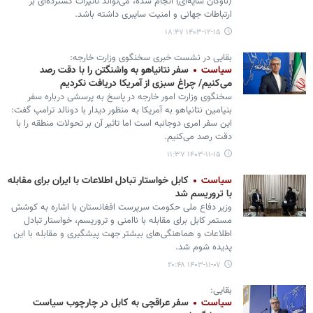
(ناوگان سایه‌ای) انجام شده، می‌تواند تأثیرات گسترده‌ای بر
ارتباطات جهانی و امنیت سایبری داشته باشد.
۱۴۰۳-۱۲-۱۵ ۱۸:۴۷
بقایی در نشست خبری سخنگوی وزارت خارجه:
سیاست
سفر نتانیاهو به واشنگتن را با دقت رصد
می‌کنیم/ چراغ سبزی از آمریکا دریافت نکردیم
سخنگوی وزارت امور خارجه در پاسخ به پرسشی درباره سفر
بنیامین نتانیاهو به آمریکا به منظور دیدار با دونالد ترامپ گفت:
این سفر امری دوجانبه است اما تاثیر آن بر تحولات منطقه را با
دقت رصد می‌کنیم.
۱۴۰۳-۱۱-۱۵ ۱۱:۳۷
سیاست
کابل خواستار تبادل اطلاعات با ایران برای مقابله
با تروریسم شد
وزیر دفاع ملی حکومت سرپرست افغانستان با اشاره به کوشش
مستمر کابل برای مقابله با ناامنی و تروریسم، خواستار تبادل
اطلاعات و هماهنگی‌های بیشتر جهت پیشگیری و مقابله با این
پدیده شوم شد.
۱۴۰۳-۱۱-۰۷ ۲۰:۴۸
بقایی:
سیاست
سفر عراقچی به کابل در چارچوب سیاست