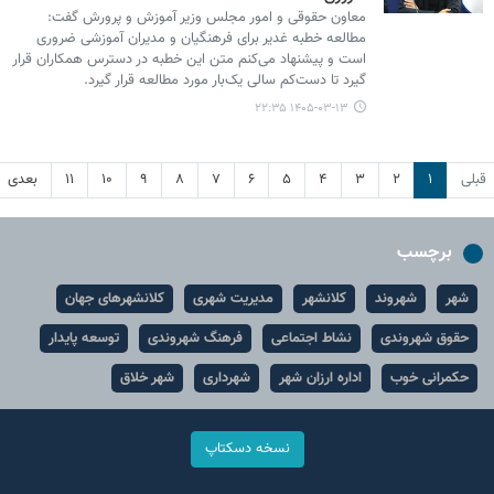
معاون حقوقی و امور مجلس وزیر آموزش و پرورش گفت:
مطالعه خطبه غدیر برای فرهنگیان و مدیران آموزشی ضروری
است و پیشنهاد می‌کنم متن این خطبه در دسترس همکاران قرار
گیرد تا دست‌کم سالی یک‌بار مورد مطالعه قرار گیرد.
۱۴۰۵-۰۳-۱۳ ۲۲:۳۵
قبلی
۱
۲
۳
۴
۵
۶
۷
۸
۹
۱۰
۱۱
بعدی
برچسب
شهر
شهروند
کلانشهر
مدیریت شهری
کلانشهرهای جهان
حقوق شهروندی
نشاط اجتماعی
فرهنگ شهروندی
توسعه پایدار
حکمرانی خوب
اداره ارزان شهر
شهرداری
شهر خلاق
نسخه دسکتاپ