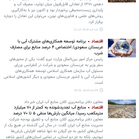
دهه‌ی ۱۳۷۰ از تعادلی قابل‌قبول میان تولید، مصرف آب و
پایداری زیست‌محیطی برخوردار بود و اکنون نیز با به‌کارگیری
روش‌های علمی و فناوری‌های نوین، می‌توان این تعادل را دوباره
برقرار کرد.
۱۴۰۴-۰۸-۰۸ ۱۸:۰۲
اقتصاد
برنامه توسعه همکاری‌های مشترک آبی با
عربستان سعودی/ اختصاص ۴ درصد منابع برای مصارف
شرب
رئیس مرکز امور بین‌الملل وزارت نیرو گفت: یکی از محورهای
سفر وزیر به عربستان سعودی و شرکت در کنفرانس وزرای
مسئول آب سازمان همکاری اسلامی توسعه همکاری‌های
مشترک آبی با کشور عربستان سعودی و دیگر کشورهای اسلامی
است.
۱۴۰۴-۰۷-۲۹ ۱۴:۲۸
معاون دفتر برنامه‌ریزی کلان منابع آب ایران خبر داد
اقتصاد
منابع آب تجدیدشونده به کمتر از ۷۰ میلیارد
مترمکعب رسید/ میانگین بارش‌ها منفی ۵ تا ۷۰ درصد
معاون دفتر برنامه‌ریزی کلان منابع آب و تلفیق بودجه شرکت
مدیریت منابع آب ایران گفت: در سال آبی گذشته در هیچ یک از
استان‌های کشور به جز گیلان نه تنها شاهد افزایش بارش‌ها
نبودیم، بلکه به جز دو استان، در تمامی استان‌های کشور شاهد