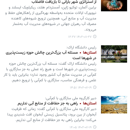
از استراتژی شهر بارانی تا بازیافت فاضلاب
برلین آلمان، توکیو ژاپن، آمستردام هلند، ریکیاویک ایسلند و
نیویورک ایالات متحده به‌واسطه بهره‌گیری از راهکارهای حفظ و
مدیریت آب و منابع آبی، همچنین ترویج شیوه‌های کاهنده
مصرف آب رهبران جهانی در شیوه‌های مدیریت آب به‌شمار
می‌روند.
۱۴۰۲-۰۸-۲۷ ۱۲:۲۷
رئیس دانشگاه اراک:
استان‌ها
مسئله آب بزرگ‌ترین چالش حوزه زیست‌پذیری
در شهرها است
رئیس دانشگاه اراک گفت: مسئله آب بزرگ‌ترین چالش حوزه
زیست‌پذیری در شهرها است و هیچ راه عملی به جز سازگاری با
کم‌آبی در مدیریت منابع آب کشور وجود ندارد؛ بنابراین باید با کار
علمی و فرهنگی مناسب، سازگاری با کم‌آبی را ترویج دهیم.
۱۴۰۲-۰۷-۱۹ ۱۴:۵۱
دبیر کارگروه ملی سازگاری با کم‌آبی:
استان‌ها
راهی به جز حفاظت از منابع آبی نداریم
دبیر کارگروه ملی سازگاری با کم‌آبی گفت: زمانی که ظرفیت
آبخوان از بین برود، پتانسیل زیستی آبخوان افت شدیدی پیدا
می‌کند؛ بنابراین راهی به جز حفاظت از منابع آبی نداریم.
۱۴۰۲-۰۷-۱۹ ۱۴:۰۵