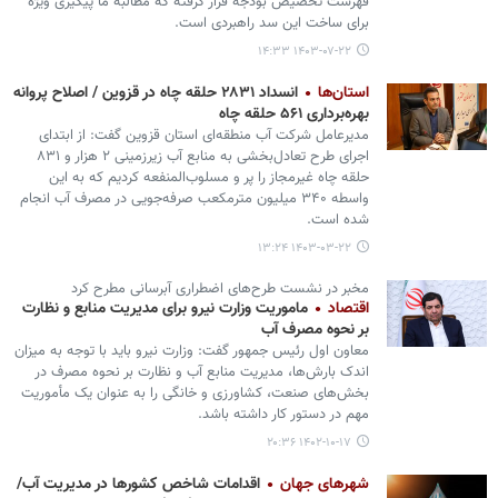
فهرست تخصیص بودجه قرار گرفته که مطالبه ما پیگیری ویژه
برای ساخت این سد راهبردی است.
۱۴۰۳-۰۷-۲۲ ۱۴:۳۳
استان‌ها
انسداد ۲۸۳۱ حلقه چاه در قزوین / اصلاح پروانه
بهره‌برداری ۵۶۱ حلقه چاه
مدیرعامل شرکت آب‌ منطقه‌ای استان قزوین گفت: از ابتدای
اجرای طرح تعادل‌بخشی به منابع آب زیرزمینی ۲ هزار و ۸۳۱
حلقه چاه غیرمجاز را پر و مسلوب‌المنفعه کردیم که به این
واسطه ۳۴۰ میلیون مترمکعب صرفه‌جویی در مصرف آب انجام
شده است.
۱۴۰۳-۰۳-۲۲ ۱۳:۲۴
مخبر در نشست طرح‌های اضطراری آبرسانی مطرح کرد
اقتصاد
ماموریت وزارت نیرو برای مدیریت منابع و نظارت
بر نحوه مصرف آب
معاون اول رئیس جمهور گفت: وزارت نیرو باید با توجه به میزان
اندک بارش‌ها، ‌مدیریت منابع آب و نظارت بر نحوه مصرف در
بخش‌های صنعت، کشاورزی و خانگی را به عنوان یک مأموریت
مهم در دستور کار داشته باشد.
۱۴۰۲-۱۰-۱۷ ۲۰:۳۶
شهرهای جهان
اقدامات شاخص کشورها در مدیریت آب/