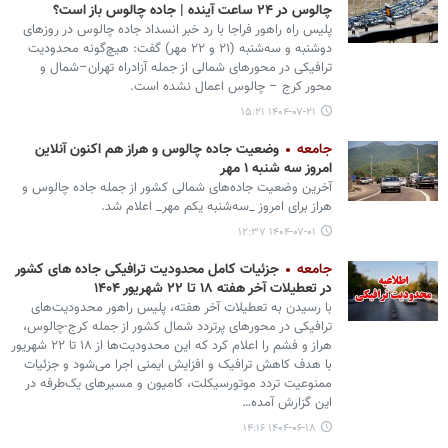
چالوس در ۲۴ ساعت آینده | جاده چالوس باز است؟
پلیس راه راهور فراجا با رد خبر انسداد جاده چالوس در روزهای
دوشنبه و سه‌شنبه (۲۱ و ۲۲ مهر) گفت: هیچ‌گونه محدودیت
ترافیکی در محورهای شمالی از جمله آزادراه تهران–شمال و
محور کرج – چالوس اعمال نشده است.
۱۴۰۴-۰۷-۲۱ ۱۵:۲۱
جامعه
وضعیت جاده چالوس و هراز هم اکنون آنلاین
امروز سه شنبه ۱ مهر
آخرین وضعیت جاده‌های شمالی کشور از جمله جاده چالوس و
هراز برای امروز _سه‌شنبه یکم مهر_ اعلام شد.
۱۴۰۴-۰۷-۰۱ ۱۲:۳۷
جامعه
جزئیات کامل محدودیت‌ ترافیکی جاده‌ های کشور
در تعطیلات آخر هفته ۱۸ تا ۲۲ شهریور ۱۴۰۴
با رسیدن به تعطیلات آخر هفته، پلیس راهور محدودیت‌های
ترافیکی در محورهای پرتردد شمال کشور از جمله کرج-چالوس،
هراز و فشم را اعلام کرد که این محدودیت‌ها از ۱۸ تا ۲۲ شهریور
با هدف کاهش ترافیک و افزایش ایمنی اجرا می‌شود و جزئیات
ممنوعیت تردد موتورسیکلت، کامیون و مسیرهای یک‌طرفه در
این گزارش آمده…
۱۴۰۴-۰۶-۱۸ ۱۴:۱۶