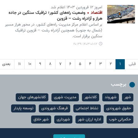
امروز ۱۲ فروردین ۱۴۰۳ اعلام شد
اقتصاد
وضعیت راه‌های کشور؛ ترافیک سنگین در جاده
هراز و آزادراه رشت – قزوین
بر اساس اعلام مرکز مدیریت راه‌های کشور، در محور هراز مسیر
(شمال به جنوب) همچنین آزادراه رشت – قزوین ترافیک
سنگین برقرار است.
۱۴۰۳-۰۱-۱۲ ۲۰:۳۹
قبلی
۱
۲
۳
۴
۵
۶
۷
۸
۹
۱۰
۱۱
بعدی
برچسب
شهر
شهروند
کلانشهر
مدیریت شهری
کلانشهرهای جهان
حقوق شهروندی
نشاط اجتماعی
فرهنگ شهروندی
توسعه پایدار
حکمرانی خوب
اداره ارزان شهر
شهرداری
شهر خلاق