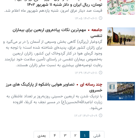
تومان، ریال ایران و دلار شنبه ۱۱ شهریور ۱۴۰۲
قیمت صد دینار عراق امروز، شنبه یازدهم شهریور ماه اعلام شد.
۱۴۰۲-۰۶-۱۱ ۱۴:۰۵
جامعه
مهم‌ترین نکات پیاده‌روی اربعین برای بیماران
تنفسی
گردوغبار (ریزگرد) گاهی بخش وسیعی از آسمان را در بر می‌گیرد و
برای زائران کشور عراق، پدیده‌ای شناخته شده است؛ با توجه به
وجود گرمای هوا در کنار گردوخاک این کشور، زائران اربعین
به‌خصوص بیماران تنفسی در راستای تأمین سلامت خود نیازمند
رعایت توصیه‌های بیشتری به نسبت سایر زائران هستند.
۱۴۰۲-۰۶-۱۱ ۱۲:۲۹
چند رسانه ای
تصاویر هوایی باشکوه از پارکینگ های مرز
خسروی
با نزدیک شدن به اربعین حسینی روزبه‌روز بر تعداد عاشقان به
زیارت اباعبدالله‌الحسین(ع) در مسیر نجف به کربلا، افزوده
می‌شود.
۱۴۰۲-۰۶-۰۹ ۱۲:۰۲
قبلی
۱
۲
۳
۴
بعدی