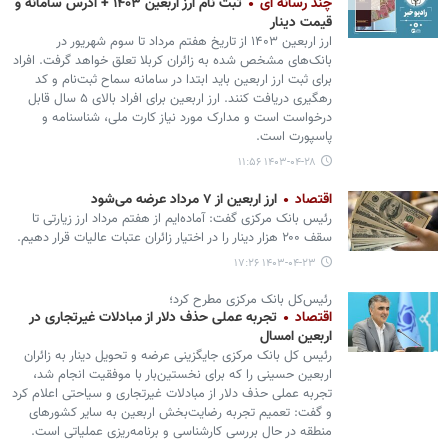
چند رسانه ای
ثبت نام ارز اربعین ۱۴۰۳ + آدرس سامانه و
قیمت دینار
ارز اربعین ۱۴۰۳ از تاریخ هفتم مرداد تا سوم شهریور در
بانک‌های مشخص شده به زائران کربلا تعلق خواهد گرفت. افراد
برای ثبت ارز اربعین باید ابتدا در سامانه سماح ثبت‌نام و کد
رهگیری دریافت کنند. ارز اربعین برای افراد بالای ۵ سال قابل
درخواست است و مدارک مورد نیاز کارت ملی، شناسنامه و
پاسپورت است.
۱۴۰۳-۰۴-۲۸ ۱۱:۵۶
اقتصاد
ارز اربعین از ۷ مرداد عرضه می‌شود
رئیس‌ بانک مرکزی گفت: آماده‌ایم از هفتم مرداد ارز زیارتی تا
سقف ۲۰۰ هزار دینار را در اختیار زائران عتبات عالیات قرار دهیم.
۱۴۰۳-۰۴-۲۳ ۱۷:۲۶
رئیس‌کل بانک مرکزی مطرح کرد؛
اقتصاد
تجربه عملی حذف دلار از مبادلات غیرتجاری در
اربعین امسال
رئیس‌ کل بانک مرکزی جایگزینی عرضه و تحویل دینار به زائران
اربعین حسینی را که برای نخستین‌بار با موفقیت انجام شد،
تجربه عملی حذف دلار از مبادلات غیرتجاری و سیاحتی اعلام کرد
و گفت: تعمیم تجربه رضایت‌بخش اربعین به سایر کشورهای
منطقه در حال بررسی کارشناسی و برنامه‌ریزی عملیاتی است.