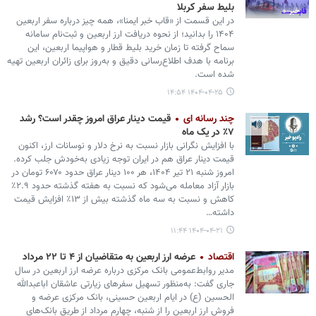
بلیط سفر کربلا
در این قسمت از «قاب خبر ایمنا»، همه چیز درباره سفر اربعین
۱۴۰۴ را بدانید؛ از نحوه دریافت ارز اربعین و ثبت‌نام سامانه
سماح گرفته تا زمان خرید بلیط قطار و هواپیما اربعین، این
برنامه با هدف اطلاع‌رسانی دقیق و به‌روز برای زائران اربعین تهیه
شده است.
۱۴۰۴-۰۴-۲۵ ۱۴:۵۴
چند رسانه ای
قیمت دینار عراق امروز چقدر است؟ رشد
۷٪ در یک ماه
با افزایش نگرانی بازار نسبت به نرخ دلار و نوسانات ارز، اکنون
قیمت دینار عراق هم در ایران توجه زیادی به‌خودش جلب کرده.
امروز شنبه ۲۱ تیر ۱۴۰۴، هر ۱۰۰ دینار عراق حدود ۶۰۷۰ تومان در
بازار آزاد معامله می‌شود که نسبت به هفته گذشته حدود ۲.۹٪
کاهش و نسبت به سه ماه گذشته بیش از ۱۳٪ افزایش قیمت
داشته…
۱۴۰۴-۰۴-۲۱ ۱۱:۴۴
اقتصاد
عرضه ارز اربعین به متقاضیان از ۴ تا ۲۲ مرداد
مدیر روابط‌عمومی بانک مرکزی درباره عرضه ارز اربعین در سال
جاری گفت: به‌منظور تسهیل سفرهای زیارتی عاشقان اباعبدالله
الحسین (ع) در ایام اربعین حسینی، بانک مرکزی عرضه و
فروش ارز اربعین را از شنبه، چهارم مرداد از طریق بانک‌های