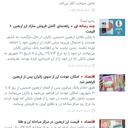
عامل منتخب آغاز می‌کند.
۱۴۰۴-۰۴-۲۱ ۱۱:۴۴
رادیو ایمنا/
چند رسانه ای
راهنمای کامل فروش مازاد ارز اربعین +
قیمت
با پایان یافتن اربعین حسینی، زائران در حال بازگشت به کشور
هستند و احتمال می‌رود برخی افراد ارز اربعین خود را اضافه
آورده باشند. بدین ترتیب بنا بر اطلاعیه بانک مرکزی زائران
می‌توانند ارز خود را به نرخ ۳۶,۷۱۴ ریال و تا تاریخ ۲۱ شهریور به
همان بانکی که ارز خود را از آن خریداری کرده بودند، بفروشند.
۱۴۰۳-۰۶-۰۶ ۱۳:۳۱
اقتصاد
امکان عودت ارز از سوی زائران پس از اربعین
فراهم شد
طبق اعلام بانک مرکزی، پس از اتمام اربعین حسینی از روز ۵ تا
۲۱ شهریور، امکان عودت ارز فراهم می‌شود و زائران می‌توانند در
صورت تمایل باقی مانده ارز خود را از همان بانکی که تهیه کردند
به نرخ روز مرکز مبادله ارز و طلای ایران به فروش برسانند.
۱۴۰۳-۰۶-۰۲ ۰۳:۰۴
اقتصاد
قیمت ارز اربعین در مرکز مبادله ارز و طلا
قیمت یکصد دینار عراق امروز در مرکز مبادله ۳۶،۷۱۴ ریال است.