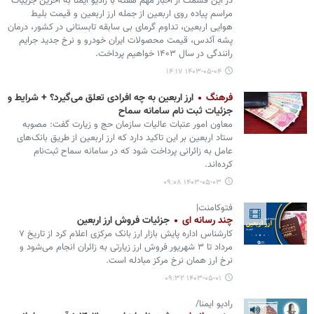
در این قسمت از اخبار مهم هفته با رادیو ایمنا به آخرین جزییات
مراسم پیاده روی اربعین از جمله ارز اربعین و قیمت بلیط
هوایی اربعین، تداوم گرمای بی سابقه تابستانی در کشور، درمان
پشه آئدس، قیمت محصولات ایران خودرو و نرخ جدید جرایم
رانندگی در سال ۱۴۰۳ خواهیم پرداخت.
۱۴۰۳-۰۵-۰۴ ۱۴:۱۷
فرهنگ
ارز اربعین به چه افرادی تعلق می‌گیرد؟ + شرایط و
جزئیات ثبت نام سامانه سماح
معاون امور عتبات عالیات سازمان حج و زیارت گفت: مصوبه
ستاد اربعین بر این تاکید دارد که ارز اربعین از طریق بانک‌های
عامل به زائرانی پرداخت شود که در سامانه سماح ثبت‌نام
کرده‌اند.
۱۴۰۳-۰۵-۰۳ ۰۹:۰۸
فتوکامنت|
چند رسانه ای
جزئیات فروش ارز اربعین
کارشناس اداره پایش بازار ارز بانک مرکزی اعلام کرد از تاریخ ۷
مرداد تا ۳ شهریور فروش ارز زیارتی به زائران انجام می‌شود و
نرخ ارز همان نرخ مرکز مبادله است.
۱۴۰۳-۰۵-۰۱ ۰۹:۳۲
رادیو ایمنا/