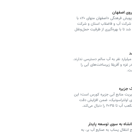
هم‌زمان با هفته صرفه‌جویی در مصرف آب، دومین گام از پویش فرهنگی «اصفهان منهای ۲۰» با
 شرکت آب و فاضلاب استان و شرکت
شد تا با بهره‌گیری از ظرفیت حمل‌ونقل
د
حران جهانی آب سالانه جان هزاران کودک را می‌گیرد؛ ۲.۱ میلیارد نفر به آب سالم دسترسی ندارند.
به آب نهاد آکسفام (۱۱–۱۷ ژوئن ۲۰۲۶) که در غزه و آفریقا زیرساخت‌های آبی را
ست.
 جزیره
یت منابع آبی جزیره کورس است؛ این
 با نمونه‌های اولتراسونیک، ضمن افزایش دقت
انشاه به سوی توسعه پایدار
 انتقال پساب به صنایع آب بر، به