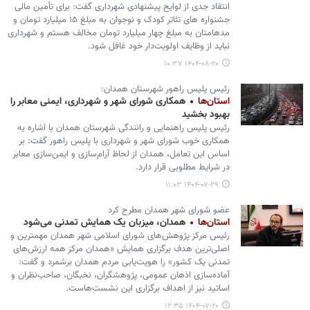
انتقاد جدی از لوایح پیشنهادی شهرداری گفت: برای تأمین مالی
جشنواره های تئاتر کودک و نوجوان به مبلغ ۱۵ میلیارد تومان و
مدهامتان به مبلغ چهار میلیارد تومان مخالف هستم و شهرداری
نباید از وظایف اولویت‌دار خود غافل شود.
۱۴۰۴-۰۸-۲۰ ۱۰:۳۷
رئیس پلیس راهور شهرستان همدان:
استان‌ها
همکاری شورای شهر و شهرداری، ایمنی معابر را
بهبود بخشید
رئیس پلیس راهنمایی و رانندگی شهرستان همدان با اشاره به
همکاری خوب شورای شهر و شهرداری با پلیس راهور گفت: بر
اساس این تعامل، همدان از لحاظ آرام‌سازی و ایمن‌سازی معابر
در شرایط مطلوبی قرار دارد.
۱۴۰۴-۰۷-۲۹ ۱۱:۰۳
عضو شورای شهر همدان مطرح کرد
استان‌ها
همدان، میزبان یک همایش تمدنی می‌شود
رئیس مرکز پژوهش‌های شورای اسلامی شهر همدان مهمترین و
اصلی‌ترین هدف برگزاری همایش «همدان مرکز همه ارزش‌های
تمدنی یک کشور» را هویت‌یابی مردم همدان برشمرد و گفت:
آماده‌سازی اذهان عمومی، پژوهشگران، نخبگان، صاحب‌نظران و
اساتید نیز از اهداف برگزاری این نشست‌هاست.
۱۴۰۴-۰۷-۲۰ ۱۲:۳۵