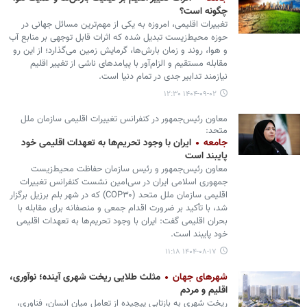
چگونه است؟
تغییرات اقلیمی، امروزه به یکی از مهم‌ترین مسائل جهانی در
حوزه محیط‌زیست تبدیل شده که اثرات قابل توجهی بر منابع آب
و هوا، روند و زمان بارش‌ها، گرمایش زمین می‌گذارد؛ از این رو
مقابله مستقیم و الزام‌آور با پیامدهای ناشی از تغییر اقلیم
نیازمند تدابیر جدی در تمام دنیا است.
۱۴۰۴-۰۹-۰۲ ۱۲:۳۰
معاون رئیس‌جمهور در کنفرانس تغییرات اقلیمی سازمان ملل
متحد:
جامعه
ایران با وجود تحریم‌ها به تعهدات اقلیمی خود
پایبند است
معاون رئیس‌جمهور و رئیس سازمان حفاظت محیط‌زیست
جمهوری اسلامی ایران در سی‌امین نشست کنفرانس تغییرات
اقلیمی سازمان ملل متحد (COP۳۰) که در شهر بلم برزیل برگزار
شد، با تأکید بر ضرورت اقدام جمعی و منصفانه برای مقابله با
بحران اقلیمی گفت: ایران با وجود تحریم‌ها به تعهدات اقلیمی
خود پایبند است.
۱۴۰۴-۰۸-۱۷ ۱۱:۱۸
شهرهای جهان
مثلث طلایی ریخت شهری آینده؛ نوآوری،
اقلیم و مردم
ریخت شهری به بازتابی پیچیده از تعامل میان انسان، فناوری،