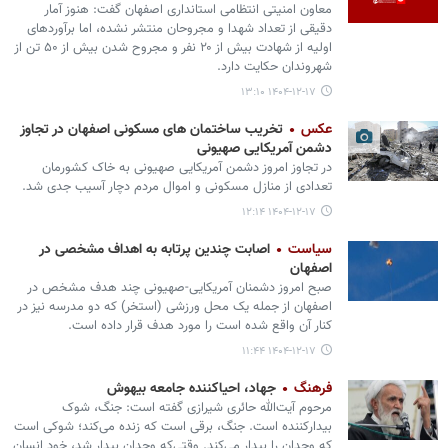
معاون امنیتی انتظامی استانداری اصفهان گفت: هنوز آمار
دقیقی از تعداد شهدا و مجروحان منتشر نشده، اما برآوردهای
اولیه از شهادت بیش از ۲۰ نفر و مجروح شدن بیش از ۵۰ تن از
شهروندان حکایت دارد.
۱۴۰۴-۱۲-۱۷ ۱۳:۱۰
عکس
تخریب ساختمان های مسکونی اصفهان در تجاوز
دشمن آمریکایی صهیونی
در تجاوز امروز دشمن آمریکایی صهیونی به خاک کشورمان
تعدادی از منازل مسکونی و اموال مردم دچار آسیب جدی شد.
۱۴۰۴-۱۲-۱۷ ۱۲:۱۴
سیاست
اصابت چندین پرتابه به اهداف مشخصی در
اصفهان
صبح امروز دشمنان آمریکایی-صهیونی چند هدف مشخص در
اصفهان از جمله یک محل ورزشی (استخر) که دو مدرسه نیز در
کنار آن واقع شده است را مورد هدف قرار داده است.
۱۴۰۴-۱۲-۱۷ ۱۱:۴۴
فرهنگ
جهاد، احیاکننده جامعه بیهوش
مرحوم آیت‌الله حائری شیرازی گفته است: جنگ، شوک
بیدارکننده است. جنگ، برقی است که زنده می‌کند؛ شوکی است
که وجدان را بیدار می‌کند. وقتی‌که وجدان بیدار شد، خود انسان