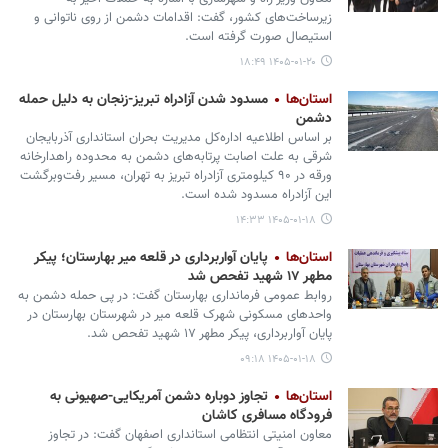
زیرساخت‌های کشور، گفت: اقدامات دشمن از روی ناتوانی و
استیصال صورت گرفته است.
۱۴۰۵-۰۱-۲۰ ۱۸:۴۹
استان‌ها
مسدود شدن آزادراه تبریز-زنجان به دلیل حمله
دشمن
بر اساس اطلاعیه اداره‌کل مدیریت بحران استانداری آذربایجان
شرقی به علت اصابت پرتابه‌های دشمن به محدوده راهدارخانه
ورقه در ۹۰ کیلومتری آزادراه تبریز به تهران، مسیر رفت‌وبرگشت
این آزادراه مسدود شده است.
۱۴۰۵-۰۱-۱۸ ۱۴:۳۳
استان‌ها
پایان آواربرداری در قلعه میر بهارستان؛ پیکر
مطهر ۱۷ شهید تفحص شد
روابط عمومی فرمانداری بهارستان گفت: در پی حمله دشمن به
واحدهای مسکونی شهرک قلعه میر در شهرستان بهارستان در
پایان آواربرداری، پیکر مطهر ۱۷ شهید تفحص شد.
۱۴۰۵-۰۱-۱۸ ۰۹:۱۸
استان‌ها
تجاوز دوباره دشمن آمریکایی-صهیونی به
فرودگاه مسافری کاشان
معاون امنیتی انتظامی استانداری اصفهان گفت: در تجاوز