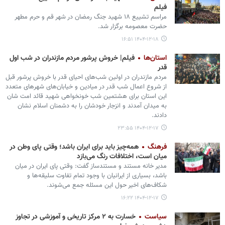
فیلم
مراسم تشییع ۱۸ شهید جنگ رمضان در شهر قم و حرم مطهر
حضرت معصومه برگزار شد.
۱۴۰۴-۱۲-۱۸ ۱۶:۵۱
استان‌ها
فیلم| خروش پرشور مردم مازندران در شب اول
قدر
مردم مازندران در اولین شب‌های احیای قدر با خروش پرشور قبل
از شروع اعمال شب قدر در میادین و خیابان‌های شهرهای متعدد
این استان برای هشتمین شب خونخواهی شهید قائد امت شان
به میدان آمدند و انزجار خودشان را به دشمنان اسلام نشان
دادند.
۱۴۰۴-۱۲-۱۷ ۲۳:۵۵
فرهنگ
همه‌چیز باید برای ایران باشد؛ وقتی پای وطن در
میان است، اختلافات رنگ می‌بازد
مدیر خانه مستند و مستندساز گفت: ️وقتی پای ایران در میان
باشد، بسیاری از ایرانیان با وجود تمام تفاوت سلیقه‌ها و
شکاف‌های اخیر حول این مسئله جمع می‌شوند.
۱۴۰۴-۱۲-۱۷ ۱۶:۲۲
سیاست
خسارت به ۲ مرکز تاریخی و آموزشی در تجاوز