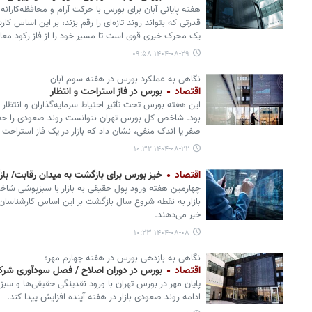
هفته پایانی آبان برای بورس با حرکت آرام و محافظه‌کاران
قدرتی که بتواند روند تازه‌ای را رقم بزند، بر این اساس ک
یک محرک خبری قوی است تا مسیر خود را از فاز رکود معامل
۱۴۰۴-۰۸-۲۹ ۰۹:۵۸
نگاهی به عملکرد بورس در هفته سوم آبان
اقتصاد
بورس در فاز استراحت و انتظار
این هفته بورس تحت تأثیر احتیاط سرمایه‌گذاران و انتظار
بود. شاخص کل بورس تهران نتوانست روند صعودی را حفظ 
صفر یا اندک منفی، نشان داد که بازار در یک فاز استراحت
۱۴۰۴-۰۸-۲۲ ۱۰:۳۲
اقتصاد
خیز بورس برای بازگشت به میدان رقابت/ ب
چهارمین هفته ورود پول حقیقی به بازار با سبزپوشی شاخ
بازار به نقطه شروع سال بازگشت بر این اساس کارشناسان 
خبر می‌دهند.
۱۴۰۴-۰۸-۰۸ ۱۰:۲۳
نگاهی به بازدهی بورس در هفته چهارم مهر؛
اقتصاد
بورس در دوران اصلاح / فصل سودآوری شرکت‌
پایان مهر در بورس تهران با ورود نقدینگی حقیقی‌ها و سب
ادامه روند صعودی بازار در هفته آینده افزایش پیدا کند.