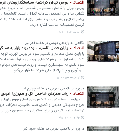
اقتصاد
بورس تهران در انتظار سیاستگذاری‌های اث
بورس تهران با کاهش محسوس شاخص ها و خروج نقدینگی
نگرانی ها و بی اعتمادی سرمایه گذاران است. کارشناسان م
چشم اندازی روشن تر، روند منفی بازار ادامه خواهد یافت
گرفتن تصمیمات مناسب اشاره دارند.
۱۴۰۴-۰۵-۱۰ ۰۸:۴۱
نگاهی به بازدهی بورس در هفته آخر تیر
اقتصاد
پایان فصل تقسیم سود؛ روند بازار به عملک
با پایان فصل مجامع و تقسیم سود در بورس تهران، توجه ف
شش‌ماهه اول سال شرکت‌های بورسی معطوف شده است؛ دور
سود نقدی به سهامداران نیست و روند قیمت‌های سهام بی
سودآوری و چشم‌انداز مالی شرکت‌ها قرار می‌گیرد.
۱۴۰۴-۰۵-۰۲ ۱۳:۰۰
مروری بر بازدهی بورس در هفته چهارم تیر
اقتصاد
رشد همزمان شاخص کل و هم‌وزن؛ امیدی تازه
در چهارمین هفته تیرماه، شاخص‌های اصلی بورس تهران با
خروج نقدینگی حقیقی و فضای عدم اطمینان، تحرکات خرید
توانستند امید تازه‌ای را برای استمرار روند صعودی بازار در 
۱۴۰۴-۰۴-۲۶ ۱۳:۱۰
مروری بر بازدهی بورس در هفته سوم تیر؛