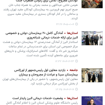
کودکان مجروح/ تلاش برای زدودن اضطراب جنگ
هومن حاجی عبداللهی و محمد بحرانی به همراه جناب خان
صبح امروز نهم فروردین به بیمارستان کودکان مفید تهران رفتند
و ساعاتی را در کنار کودکان بستری در بیمارستان مفید سپری
کردند.
۱۴۰۵-۰۱-۰۹ ۲۲:۲۶
استان‌ها
آمادگی کامل ۲۰ بیمارستان دولتی و خصوصی
البرز برای ارائه خدمات درمانی شبانه‌روزی
استاندار البرز از آمادگی صددرصدی ۱۲ بیمارستان دولتی و هشت
مرکز خصوصی این استان برای خدمت‌رسانی در تمام ساعات
شبانه‌روز خبر داد و گفت: کالاهای استراتژیک پزشکی و داروهای
ضروری برای ماه‌های آینده تأمین شده است.
۱۴۰۴-۱۲-۲۳ ۱۲:۳۲
جامعه
بازدید معاون اول رئیس‌جمهور از اورژانس
بیمارستان سینا و عیادت از مجروحان و بیماران
معاون اول رئیس‌جمهور، با حضور در یکی از بیمارستان‌های تهران
از بخش اورژانس مرکز درمانی بازدید کرد.
۱۴۰۴-۱۲-۱۹ ۱۳:۳۵
استان‌ها
وضعیت خدمات درمانی البرز پایدار است
رئیس دانشگاه علوم پزشکی استان البرز با اعلام آمادگی کامل