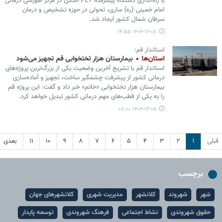
با راه‌اندازی دستگاه پیشرفته PET اسکن در مرکز آموزشی درمانی
امام خمینی (ره) ساری، تحولی در حوزه تشخیص و درمان
سرطان شمال کشور ایجاد شد.
۱۴۰۴-۱۲-۰۸ ۱۹:۵۵
استاندار قم:
استان‌ها
بیمارستان هزار تختخوابی قم تجهیز می‌شود
استاندار قم با تشریح آخرین وضعیت یکی از بزرگ‌ترین پروژه‌های
درمانی کشور از پیشرفت چشمگیر ساخت، تجهیز و آماده‌سازی
بیمارستان هزار تختخوابی «خاتم» خبر داد و گفت: این پروژه قم
را به یکی از قطب‌های مهم درمانی کشور تبدیل خواهد کرد.
۱۴۰۴-۱۲-۰۵ ۰۸:۰۰
قبلی
۱
۲
۳
۴
۵
۶
۷
۸
۹
۱۰
۱۱
بعدی
برچسب
شهر
شهروند
کلانشهر
مدیریت شهری
کلانشهرهای جهان
حقوق شهروندی
نشاط اجتماعی
فرهنگ شهروندی
توسعه پایدار