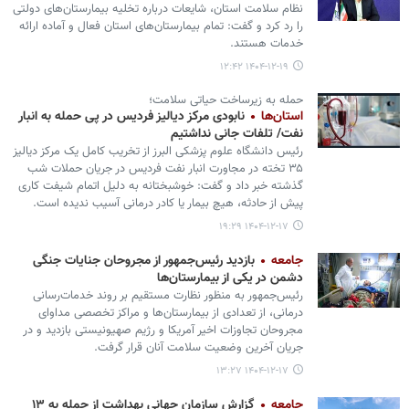
نظام سلامت استان، شایعات درباره تخلیه بیمارستان‌های دولتی
را رد کرد و گفت: تمام بیمارستان‌های استان فعال و آماده ارائه
خدمات هستند.
۱۴۰۴-۱۲-۱۹ ۱۲:۴۲
حمله به زیرساخت حیاتی سلامت؛
استان‌ها
نابودی مرکز دیالیز فردیس در پی حمله به انبار
نفت/ تلفات جانی نداشتیم
رئیس دانشگاه علوم پزشکی البرز از تخریب کامل یک مرکز دیالیز
۳۵ تخته در مجاورت انبار نفت فردیس در جریان حملات شب
گذشته خبر داد و گفت: خوشبختانه به دلیل اتمام شیفت کاری
پیش از حادثه، هیچ بیمار یا کادر درمانی آسیب ندیده است.
۱۴۰۴-۱۲-۱۷ ۱۹:۲۹
جامعه
بازدید رئیس‌جمهور از مجروحان جنایات جنگی
دشمن در یکی از بیمارستان‌ها
رئیس‌جمهور به منظور نظارت مستقیم بر روند خدمات‌رسانی
درمانی، از تعدادی از بیمارستان‌ها و مراکز تخصصی مداوای
مجروحان تجاوزات اخیر آمریکا و رژیم صهیونیستی بازدید و در
جریان آخرین وضعیت سلامت آنان قرار گرفت.
۱۴۰۴-۱۲-۱۷ ۱۳:۲۷
جامعه
گزارش سازمان جهانی بهداشت از حمله به ۱۳