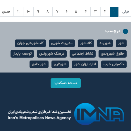
قبلی
۱
۲
۳
۴
۵
۶
۷
۸
۹
۱۰
۱۱
بعدی
برچسب
شهر
شهروند
کلانشهر
مدیریت شهری
کلانشهرهای جهان
حقوق شهروندی
نشاط اجتماعی
فرهنگ شهروندی
توسعه پایدار
حکمرانی خوب
اداره ارزان شهر
شهرداری
شهر خلاق
نسخه دسکتاپ