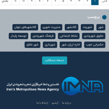
قبلی
۱
۲
۳
۴
۵
۶
۷
۸
۹
۱۰
۱۱
بعدی
برچسب
شهر
شهروند
کلانشهر
مدیریت شهری
کلانشهرهای جهان
حقوق شهروندی
نشاط اجتماعی
فرهنگ شهروندی
توسعه پایدار
حکمرانی خوب
اداره ارزان شهر
شهرداری
شهر خلاق
نسخه دسکتاپ
درباره ما
آرشیو
ارتباط با ما