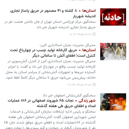
۱۴۰۵-۰۲-۲۸ ۲۲:۵۰
استان‌ها
۸ کشته و ۴١ مصدوم در حریق پاساژ تجاری
اندیشه شهریار
سخنگوی مرکز اورژانس استان تهران از جان باختن هشت نفر در
حریق پاساژ تجاری اندیشه شهریار خبر داد.
۱۴۰۵-۰۲-۱۶ ۱۰:۱۳
مدیرکل مدیریت بحران استانداری البرز:
استان‌ها
حریق کارخانه تولید چسب در چهارباغ تحت
کنترل است| اطفای آتش تا ساعاتی دیگر
مدیرکل مدیریت بحران استانداری البرز از کنترل آتش‌سوزی در
کارخانه تولید چسب واقع در چهارباغ خبر داد و گفت: با اعزام
گسترده نیروها و تجهیزات آتش‌نشانی از سراسر استان به محل
حادثه، پیش‌بینی می‌شود حریق تا ساعاتی دیگر کاملاً اطفا شود.
۱۴۰۵-۰۲-۰۵ ۱۷:۳۸
سخنگوی آتش‌نشانی اصفهان خبر داد
شهر زندگی
نجات ۶۵ شهروند اصفهانی در ۱۸۶ عملیات
امداد و اطفای حریق طی هفته گذشته
سخنگو و رئیس اداره ارتباطات سازمان آتش‌نشانی و خدمات
ایمنی شهرداری اصفهان گفت: آتش‌نشانان اصفهان طی هفته
گذشته در ۱۸۶عملیات امداد و اطفای حریق موفق شدند جان ۶۵
نفر از شهروندان گرفتار در حوادث و آتش‌سوزی‌ها را نجات دهند