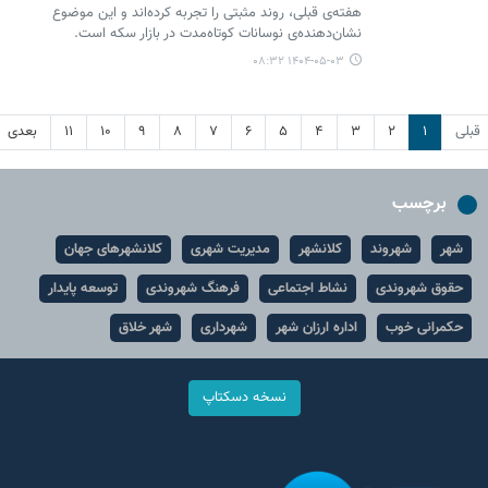
هفته‌ی قبلی، روند مثبتی را تجربه کرده‌اند و این موضوع
نشان‌دهنده‌ی نوسانات کوتاه‌مدت در بازار سکه است.
۱۴۰۴-۰۵-۰۳ ۰۸:۳۲
قبلی
۱
۲
۳
۴
۵
۶
۷
۸
۹
۱۰
۱۱
بعدی
برچسب
شهر
شهروند
کلانشهر
مدیریت شهری
کلانشهرهای جهان
حقوق شهروندی
نشاط اجتماعی
فرهنگ شهروندی
توسعه پایدار
حکمرانی خوب
اداره ارزان شهر
شهرداری
شهر خلاق
نسخه دسکتاپ