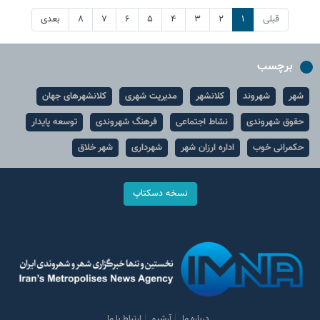
قبلی
۱
۲
۳
۴
۵
۶
۷
۸
بعدی
برچسب
شهر
شهروند
کلانشهر
مدیریت شهری
کلانشهرهای جهان
حقوق شهروندی
نشاط اجتماعی
فرهنگ شهروندی
توسعه پایدار
حکمرانی خوب
اداره ارزان شهر
شهرداری
شهر خلاق
نسخه دسکتاپ
درباره ما
آرشیو
ارتباط با ما