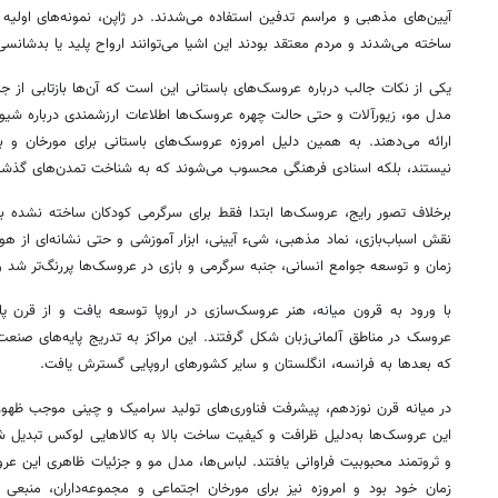
آیین‌های مذهبی و مراسم تدفین استفاده می‌شدند. در ژاپن، نمونه‌های اولی
ساخته می‌شدند و مردم معتقد بودند این اشیا می‌توانند ارواح پلید یا بدشانسی را
یکی از نکات جالب درباره عروسک‌های باستانی این است که آن‌ها بازتابی از ج
مدل مو، زیورآلات و حتی حالت چهره عروسک‌ها اطلاعات ارزشمندی درباره شیوه
ارائه می‌دهند. به همین دلیل امروزه عروسک‌های باستانی برای مورخان و باس
نیستند، بلکه اسنادی فرهنگی محسوب می‌شوند که به شناخت تمدن‌های گذشت
برخلاف تصور رایج، عروسک‌ها ابتدا فقط برای سرگرمی کودکان ساخته نشده بو
نقش اسباب‌بازی، نماد مذهبی، شیء آیینی، ابزار آموزشی و حتی نشانه‌ای از ه
زمان و توسعه جوامع انسانی، جنبه سرگرمی و بازی در عروسک‌ها پررنگ‌تر شد 
با ورود به قرون میانه، هنر عروسک‌سازی در اروپا توسعه یافت و از قرن پا
عروسک در مناطق آلمانی‌زبان شکل گرفتند. این مراکز به تدریج پایه‌های صنعت 
که بعدها به فرانسه، انگلستان و سایر کشورهای اروپایی گسترش یافت.
در میانه قرن نوزدهم، پیشرفت فناوری‌های تولید سرامیک و چینی موجب ظهو
این عروسک‌ها به‌دلیل ظرافت و کیفیت ساخت بالا به کالاهایی لوکس تبدیل ش
و ثروتمند محبوبیت فراوانی یافتند. لباس‌ها، مدل مو و جزئیات ظاهری این عر
زمان خود بود و امروزه نیز برای مورخان اجتماعی و مجموعه‌داران، منب