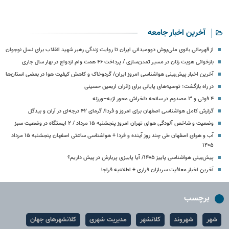
آخرین اخبار جامعه
از قهرمانی بانوی ملی‌پوش دوومیدانی ایران تا روایت زندگی رهبر شهید انقلاب برای نسل نوجوان
بازخوانی هویت زنان در مسیر تمدن‌سازی / پرداخت ۴۶ همت وام ازدواج در بهار سال جاری
آخرین اخبار پیش‌بینی هواشناسی امروز ایران/ گردوخاک و کاهش کیفیت هوا در بعضی استان‌ها
در راه بازگشت؛ توصیه‌های پایانی برای زائران اربعین حسینی
۴ فوتی و ۳ مصدوم در سانحه دلخراش محور اژیه–ورزنه
گزارش کامل هواشناسی اصفهان برای امروز و فردا/ گرمای ۴۲ درجه‌ای در آران و بیدگل
وضعیت و شاخص آلودگی هوای تهران امروز پنجشنبه ۱۵ مرداد / ۲ ایستگاه در وضعیت سبز
آب و هوای اصفهان طی چند روز آینده و فردا + هواشناسی ساعتی اصفهان پنجشنبه ۱۵ مرداد
۱۴۰۵
پیش‌بینی هواشناسی پاییز ۱۴۰۵/ آیا پاییزی پربارش در پیش داریم؟
آخرین اخبار معافیت سربازان فراری + اطلاعیه فراجا
برچسب
شهر
شهروند
کلانشهر
مدیریت شهری
کلانشهرهای جهان