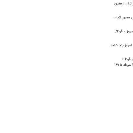
ائران اربعین
راش محور اژیه–
وز و فردا/
مروز پنجشنبه
فردا +