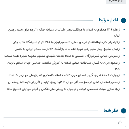
اخبار مرتبط
از عفو ۱۳۹ محکوم به اعدام با موافقت رهبر انقلاب تا میراث جنگ ۱۲ روزه برای آینده روشن
ایران
از فراخوان کار داوطلبانه در کربلای معلی تا حضور ایران با ۲۵۰ اثر در نمایشگاه کتاب پکن
از زمان تشییع پیکر مطهر رهبر شهید انقلاب تا بازگشت ۹۳ درصد حجاج ایرانی به کشور
از میزبانی جهانی شیرخوارگان حسینی تا ایجاد یادمان شهدای مظلوم مدرسه شجره طیبه میناب
از صعود ایران به فینال مسابقات جهانی کاراته تا آموزش مفاهیم حماسی جهان اسلام با زبان
بازی
از روایت ۴ دهه نذر زندگی با اهدای خون تا قصه استاد قلمکاری که بازارهای جهان را شناخت
از حضور استادان کشور در جمع نخبگان جهان تا کلید رونق تولید و افزایش فرصت‌های شغلی
از راه‌اندازی هیئت تخصصی کودک و نوجوان تا پویش ملی عکس و فیلم‌ موبایلی «طلوع ماه»
نظر شما