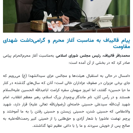
پیام قالیباف به مناسبت آغاز محرم و گرامی‌داشت شهدای
مقاومت
محمدباقر قالیباف، رئیس مجلس شورای اسلامی
به‌مناسبت آغاز محرم‌الحرام پیامی
صادر کرد که در بخشی از آن آمده است:
«امسال در حالی به استقبال هیئت‌ها و مجالس عزای سیدالشهدا (ع) می‌رویم که
جای برخی عزیزان در صفوف عزاداران خالی است؛ آنان که سال‌های گذشته در کنار
ما «یا حسین» گفتند، اما امروز میهمان سفره کرامت اباعبدالله الحسین علیه‌السلام
هستند و در رأس آنان، نام ماندگار پرچم‌دار بزرگ اسلام، رهبر معظم انقلاب، امام
شهید آیت‌الله سیدعلی حسینی خامنه‌ای (رضوان‌الله تعالی علیه) ‌قرار دارد، شهید
والامقامی که حسینی شدن، حسینی زیستن و حسینی رفتن را به ما آموختند و
پرچم نهضت عاشورا با شعار آزادی و حق‌طلبی را از خمینی کبیر رحمت‌الله‌علیه به
صالح پس از خویش سپردند و ما را با داغی عظیم تنها گذاشتند.