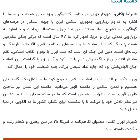
داشته است
علیرضا زاکانی، شهردار تهران
در برنامه گفت‌وگوی ویژه خبری شبکه خبر سیما با
اشاره به تداوم رویارویی جمهوری اسلامی ایران با جبهه استکبار در عرصه‌های
گوناگون، به تشریح ابعاد مختلف این نبرد چهل‌وهفت‌ساله پرداخت و با اشاره به
رویارویی تمدنی ایران و آمریکا اظهار کرد: ما ۴۷ سال است که درگیر جنگی تمام‌عیار
هستیم؛ جنگی که دارای ساحت‌ها و عرصه‌های مختلف نظامی، اقتصادی، فرهنگی و
رسانه‌ای است. دلیل این جنگ آن است که ملت ایران با وقوع انقلاب اسلامی، نظم
ساختاریافته پس از جنگ جهانی دوم را نفی کرد و آن را زیر پا گذاشت. این انقلاب
چنان الهام‌بخش بود که اجازه نداد شیطان بزرگ، جنبه شیطنت خود را اعمال کند.
وی با تأکید بر افق راهبردی انقلاب اسلامی تصریح کرد: ما به دنبال یک نگاه تمدنی
هستیم و تمدن اسلامی را مقدمه ظهور می‌دانیم. مقدمه این تمدن نیز ساختن
«ایران قوی» است. بنابراین مشخص است که ما در میانه میدان هستیم. دشمن
نیز تمام تلاش خود را می‌کند تا با شکست ایران نگذارد کشور ما به الگویی در دنیا
تبدیل شود.
شهردار تهران گفت: محتوای تفاهم‌نامه با آمریکا ۲۵ بار بین رهبری و شعام رفت و
برگشت داشته است.