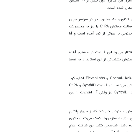
محتوای ساخته‌شده توسط هوش مصنوعی عمل می‌کند. به گفته گوگل، تا به امروز این فناوری روی بیش از ۱۰۰ میلیارد
این شرکت افزود که قابلیت تائید SynthID در برنامه جمینای، از زمان معرفی تاکنون، ۵۰ میلیون بار در سراسر جهان
استفاده شده است. شرکت گوگل در کنار این ویژگی، قابلیت تایید گواهی‌های اصالت محتوای C۲PA را نیز به محصولات
دئویی یا صوتی از کجا آمده است و آیا
ید C۲PA دسترسی پیدا می‌کنند. انتظار می‌رود این قابلیت در ماه‌های آینده
رش پشتیبانی از این استاندارد به ضبط
از جمله شرکای جدیدی که از فناوری SynthID استفاده می‌کنند، می‌تواند به OpenAI، Kakao و ElevenLabs اشاره کرد.
این همکاری چارچوب واترمارک را به پلتفرم‌های خارج از اکوسیستم گوگل گسترش می‌دهد. دو قابلیت SynthID و C۲PA
یکدیگر را کامل می‌کنند. C۲PA اطلاعات سابقه محتوا را همراه آن نگه می‌دارد، SynthID نیز وقتی آن اطلاعات از بین
AP) جدید تشخیص محتوای هوش مصنوعی خبر داد که از طریق پلتفرم
Gemini Enterprise Ag) ارائه می‌شود. این ابزار به سازمان‌ها کمک می‌کند محتوای
 باشد، شناسایی کنند. این شرکت اعلام