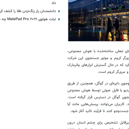
داد
دانشمندان راز زنگ‌نزدن طلا را کشف کر
تبلت هواوی MatePad Pro ۲۰۲۶ چه مشخصاتی دارد؟
وهای جعلی ساخته‌شده با هوش مصنوعی،
ورگر کروم و موتور جستجوی این شرکت
 کنفرانس سالانه توسعه‌دهندگان I/O خود اعلام کرد که در حال گسترش ابزارهای واترمارک
جوی دایره‌ای در گوگل، همچنین از طریق
ویدیو یا فایل صوتی توسط هوش مصنوعی
SynthI به‌تازگی در سرویس جستجوی گوگل در دسترس قرار گرفته است.
 کاربران می‌توانند پرسش‌هایی مانند آیا
وجو کنند تا فرآیند تائید آغاز شود.
 غیرقابل تشخیص برای چشم انسان درون