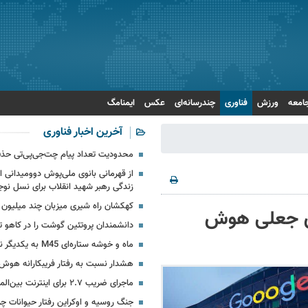
امعه
ورزش
فناوری
چندرسانه‌ای
عکس
ایمنامگ
آخرین اخبار فناوری
محدودیت تعداد پیام چت‌جی‌پی‌تی حذ
از قهرمانی بانوی ملی‌پوش دوومیدانی ای
زندگی رهبر شهید انقلاب برای نسل نوج
کهکشان راه شیری میزبان چند میلیون 
ای جعلی هوش
دانشمندان پروتئین گوشت را در کاهو تو
ماه و خوشه ستاره‌ای M45 به یکدیگر نزدیک می‏‌شوند
هشدار نسبت به رفتار فریبکارانه هو
ماجرای ضریب ۲.۷ برای اینترنت بین‌الملل چیست؟
جنگ روسیه و اوکراین رفتار حیوانات چرن