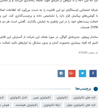
کرد که این API را با گروهی از شرکای مورد اعتماد راه‌اندازی می‌کند و بر اساس بازخورد آنها آن را بهبود خواهد بخشید.
شبکه اجتماعی اینستاگرام نیز این قابلیت را به دست می‌آورد که اطلاعات اص
با گوشی‌های پیکسل قرار دارد را تشخیص داده و برچسب‌گذاری کند. این وی
اصالت پست‌های خود را در این پلتفرم به نمایش بگذارند. گفتنی است هر دو ش
C۲PA هستند.
ساندار پیچای، مدیرعامل گوگل، در مورد هدف این شرکت از گسترش این قابلی
کنیم که افراد بیشتری به‌صورت آسان و بدون مشکل به ابزارهای تائید اصالت 
کد مطلب
973459
برچسب‌ها
تازه های تکنولوژی
تکنولوژی
تکنولوژی نوین
اخبار تکنولوژی
تازه
تازه های تکنولوژی جهان
ارتقا تکنولوژی
تکنولوژی هوشمند
هوش م