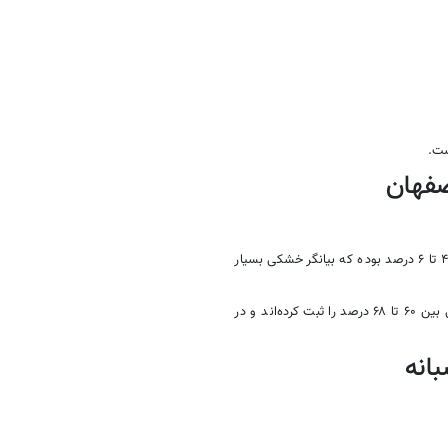
ست.
صفهان
حداقل رطوبت در برخی ایستگاه‌ها مانند خوروبیابانک، چوپانان و نائین بین ۴ تا ۶ درصد بوده که بیانگر خشکی بسیار
در مقابل، ایستگاه‌هایی مانند نطنز، میمه، دولت‌آباد و کاشان حداکثر رطوبتی بین ۶۰ تا ۶۸ درصد را ثبت کرده‌اند و در
انه