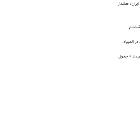
ایران/ هشدار
بت‌نام
ر المپیاد
گی هوای اصفهان، امروز جمعه ۱۶ مرداد + جدول