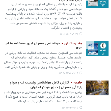
رئیس اداره هواشناسی استان اصفهان از صدور هشدار زرد
هواشناسی خبر داد و گفت: یک سامانه سرد و بارشی از اواخر
وقت دوشنبه ۲۴ آذر ۱۴۰۴ وارد استان شده و تا پایان پنجشنبه
۲۷ آذر فعال خواهد بود. مخاطرات این سامانه شامل بارش برف
و باران، رعد و برق، وزش باد شدید، کاهش محسوس دما،
یخبندان و احتمالا تگرگ…
۱۴۰۴-۰۹-۲۴ ۱۱:۱۲
چند رسانه ای
هواشناسی اصفهان امروز سه‌شنبه ۱۸ آذر
۱۴۰۴
هواشناسی اصفهان نسبت به تشدید فعالیت سامانه بارشی در
اواسط هفته هشدار سطح نارنجی صادر کرد؛ سامانه‌ای که
بناست از چهارشنبه تا اواخر پنجشنبه، غرب، جنوب و مرکز استان
را با بارش‌های سنگین، رعد و برق و وزش باد شدید درگیر کند.
۱۴۰۴-۰۹-۱۸ ۱۳:۴۰
جامعه
گزارش کامل هواشناسی وضعیت آب و هوا و
بارندگی اصفهان | دمای هوا در اصفهان
بوئین میاندشت با ۶.۵ درجه زیر صفر سردترین و خوروبیابانک با
۱۸.۸ درجه بالای صفر گرم‌ترین نقطه استان است و هیچ‌ یک از
ایستگاه‌ها در ۲۴ ساعت گذشته بارشی ثبت نکرده‌اند.
۱۴۰۴-۰۹-۱۵ ۱۱:۵۹