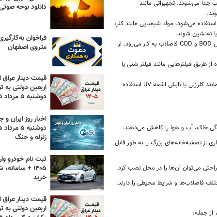
ب جدا می‌شوند. تجهیزاتی مانند
دانلود نوحه صوتی ۴۰۵
ند.
ن مرحله برای حذف آلاینده‌های شیمیایی و تنظیم pH استفاده می‌شود. مواد شیمیایی مانند کلر،
ا ته‌نشین شوند.
فراخوان به‌کارگیر
این بخش از پکیج برای حذف مواد آلی محلول و کاهش BOD و COD فاضلاب به کار می‌رود. از
متروی اصفهان
 از طریق فیلترهایی مانند فیلتر شنی یا
قیمت دینار عراق ام
برای اطمینان از حذف میکروارگانیسم‌های مضر، از روش‌هایی مانند کلرزنی یا تابش اشعه UV استفاده
اربعین دولتی به تو
دوشنبه ۵ مرداد ۱۴۰۵
اخبار روز ایران و ج
دگی خاک، آب و هوا را کاهش می‌دهند.
زلزله و جنگ
ی از تصفیه‌خانه‌های بزرگ را به طور قابل
ثبت نام خودرو وار
۱۴۰۵ + سامانه،
احتی می‌توان آن‌ها را در محل نصب کرد.
خرید
لف فاضلاب‌ها و شرایط محیطی را دارند.
قیمت دینار عراق ام
اربعین دولتی به تو
از جمله: