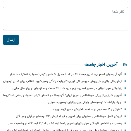
ارسال
آخرین اخبار جامعه
آلودگی هوای اصفهان، امروز جمعه ۱۶ مرداد + جدول شاخص کیفیت هوا به تفکیک مناطق
از قهرمانی بانوی ملی‌پوش دوومیدانی ایران تا روایت زندگی رهبر شهید انقلاب برای نسل نوجوان
بازخوانی هویت زنان در مسیر تمدن‌سازی / پرداخت ۴۶ همت وام ازدواج در بهار سال جاری
آخرین اخبار پیش‌بینی هواشناسی امروز ایران/ گردوخاک و کاهش کیفیت هوا در بعضی استان‌ها
در راه بازگشت؛ توصیه‌های پایانی برای زائران اربعین حسینی
۴ فوتی و ۳ مصدوم در سانحه دلخراش محور اژیه–ورزنه
گزارش کامل هواشناسی اصفهان برای امروز و فردا/ گرمای ۴۲ درجه‌ای در آران و بیدگل
وضعیت و شاخص آلودگی هوای تهران امروز پنجشنبه ۱۵ مرداد / ۲ ایستگاه در وضعیت سبز
آب و هوای اصفهان طی چند روز آینده و فردا + هواشناسی ساعتی اصفهان پنجشنبه ۱۵ مرداد