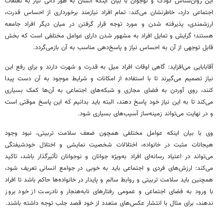
این روان‌شناس کودک و نوجوان با بیان اینکه انسان به طور ذاتی نیاز به تعلقات
اجتماعی دارد، خاطرنشان می‌کند: تمام افراد نیازمند برخورداری از احساس قدرت،
ارزشمندی، پذیرفته شدن و مورد توجه قرار گرفتن در میان دیگر افراد جامعه
هستند؛ گرایش و تمایل افراد به مشهور شدن دارای عوامل مختلفی است که بخش
قابل توجهی از آن به احساس نیاز و پاسخ‌دهی مناسب به آن بازمی‌گردد.
آقابابایی
می‌افزاید: گاهی اوقات افراد میل به قدرت و شهرت دارند و برای رفع این
نیاز تصمیم می‌گیرند تا با استفاده از امکانات و شرایط موجود به آن دست پیدا
کنند، روی آوردن به فضای مجازی و شبکه‌های اجتماعی به آن‌ها کمک بسیاری
می‌کند تا به این نیاز خود پاسخ دهند، البته باید بدانیم که این پاسخ موقتی است
و در نهایت می‌تواند زمینه‌ساز آسیب‌های بسیاری شود.
وی با بیان اینکه عوامل مختلفی همچون ضعف سلامت تربیتی، نبود وجود
هیجانات مثبت در خانواده، اختلالات شخصیت نمایشی و اختلال خودشیفتگی
می‌تواند در اعتیاد رسانه‌ای افراد به‌ویژه جوانان و نوجوانان تأثیرگذار باشد، تاکید
می‌کند: ارزش‌های فردی و اجتماعی باید به خوبی در جوامع انسانی تعریف شود،
همچنین باید سلامت تربیتی و روابط سالم و پایدار در خانواده‌ها حاکم باشد تا افراد
با ورود به فضای اجتماعی و عمومی رفتارهای
نابه‌هنجار
و نادرست از خود بروز
ندهند، برای مثال با انتشار عکس‌های متعدد از خود قصد جلب توجه داشته باشند.