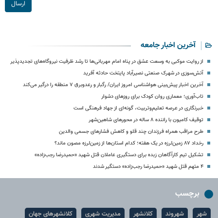
ارسال
آخرین اخبار جامعه
از روایت موکبی به وسعت عشق در پناه امام مهربانی‌ها تا رشد ظرفیت نیروگاه‌های تجدیدپذیر
آتش‌سوزی در شهرک صنعتی نصیرآباد پایتخت حادثه آفرید
آخرین اخبار پیش‌بینی هواشناسی امروز ایران/ رگبار و رعدوبرق ۷ منطقه را درگیر می‌کند
تاب‌آوری؛ معماری روان کودک برای روزهای دشوار
خبرنگاری در عرصه تعلیم‌وتربیت، گونه‌ای از جهاد فرهنگی است
توقیف کامیون با راننده ۸ ساله در محورهای شاهین‌شهر
طرح مراقب همراه فرزندان چند قلو و کاهش فشارهای جسمی والدین
رخداد ۸۷ زمین‌لرزه در یک هفته؛ کدام استان‌ها از زمین‌لرزه مصون ماند؟
تشکیل تیم کارآگاهان زبده برای دستگیری عاملان قتل شهید «حمیدرضا رجب‌زاده»
۴ متهم قتل شهید «حمیدرضا رجب‌زاده» دستگیر شدند
برچسب
شهر
شهروند
کلانشهر
مدیریت شهری
کلانشهرهای جهان