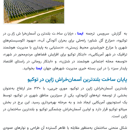
به گزارش سرویس ترجمه
ایمنا
، «پایان ساخت بلندترین آسمان‌خراش ژاپن در
توکیو»، «مزارع گل شناور؛ راه‌حلی برای بحران آلودگی آب»، «بهبود اکوسیستم‌های
شهری با مزارع خورشیدی محیط زیستی»، «دستیابی به پایداری با مدیریت هوشمند
ترافیک در شهر آمریکایی»، «ابتکار توکیو برای افزایش فضاهای مردم‌محور در شهر»،
«توسعه محله اجتماعی هوشمند در
شنژن
»، و «ابتکار رومانی در راستای اقتصاد
پایدار سبز» را در این بسته خبری مدیریت شهرهای جهان
ایمنا
بخوانید.
پایان ساخت بلندترین آسمان‌خراش ژاپن در توکیو
بلندترین آسمان‌خراش ژاپن در توکیو، موری جی‌پی، با ۳۳۰ متر ارتفاع به‌عنوان
بخشی از توسعه تپه‌های آزابودای، یکی از سبزترین مناطق شهری در توکیو، توسط
یک استودیوی آمریکایی ایجاد شد و به مرحله بهره‌برداری رسید. این برج در بخش
میناتو توکیو قرار دارد و اولین آسمان‌خراش چشمگیر توکیو و بلندترین ساختمان در
ژاپن است.
شکل منحنی ساختمان به‌منظور مقابله با ظاهر گسترده آن طراحی و نوارهای عمودی