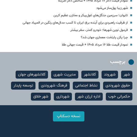
نمودار قیمت دلار ۱۷ مرداد ۱۴۰۵ + شاخص دلار آمریکا
شهر زیبا پول‌ساز می‌شود
تایوان؛ سرزمین جنگل‌های غول‌پیکر و مخازن عظیم کربن
از ظرفیت راهبردی برای آینده برق ایران تا کسب مدال‌های رنگین در المپیاد جهانی
فرمول نوین شهرها؛ خودرو کمتر، سفر بیشتر
چرا پکن پایتخت معماری جهان شد؟
نمودار قیمت طلا ۱۶ مرداد ۱۴۰۵ + قیمت جهانی طلا
برچسب
شهر
شهروند
کلانشهر
مدیریت شهری
کلانشهرهای جهان
حقوق شهروندی
نشاط اجتماعی
فرهنگ شهروندی
توسعه پایدار
حکمرانی خوب
اداره ارزان شهر
شهرداری
شهر خلاق
نسخه دسکتاپ