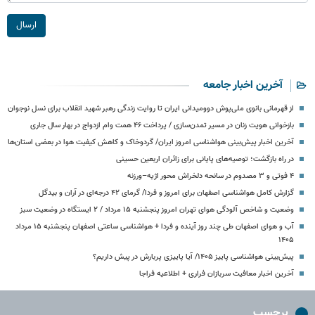
ارسال
آخرین اخبار جامعه
از قهرمانی بانوی ملی‌پوش دوومیدانی ایران تا روایت زندگی رهبر شهید انقلاب برای نسل نوجوان
بازخوانی هویت زنان در مسیر تمدن‌سازی / پرداخت ۴۶ همت وام ازدواج در بهار سال جاری
آخرین اخبار پیش‌بینی هواشناسی امروز ایران/ گردوخاک و کاهش کیفیت هوا در بعضی استان‌ها
در راه بازگشت؛ توصیه‌های پایانی برای زائران اربعین حسینی
۴ فوتی و ۳ مصدوم در سانحه دلخراش محور اژیه–ورزنه
گزارش کامل هواشناسی اصفهان برای امروز و فردا/ گرمای ۴۲ درجه‌ای در آران و بیدگل
وضعیت و شاخص آلودگی هوای تهران امروز پنجشنبه ۱۵ مرداد / ۲ ایستگاه در وضعیت سبز
آب و هوای اصفهان طی چند روز آینده و فردا + هواشناسی ساعتی اصفهان پنجشنبه ۱۵ مرداد
۱۴۰۵
پیش‌بینی هواشناسی پاییز ۱۴۰۵/ آیا پاییزی پربارش در پیش داریم؟
آخرین اخبار معافیت سربازان فراری + اطلاعیه فراجا
برچسب