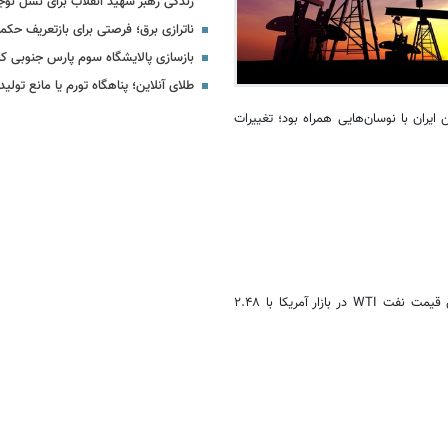
زندگی رهبر شهید انقلاب برای نسل نوج
ناترازی برق؛ فرصتی برای بازتعریف حکمر
بازسازی پالایشگاه سوم پارس جنوبی کل
طلای آنلاین؛ پناهگاه تورم یا مانع تولید
رنت، نفت WTI و نفت سنگین ایران با نوسان‌هایی همراه بود؛ تغییرات
۴. قیمت جهانی نفت خام با ۲.۲۷ درصد رشد به ۷۲.۹۴ دلار رسید؛ همچنین قیمت نفت WTI در بازار آمریکا با ۲.۴۸