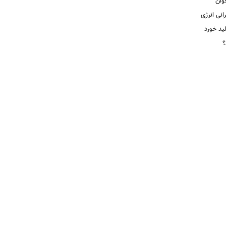
وان
انی انرژی
ید خورد
؟