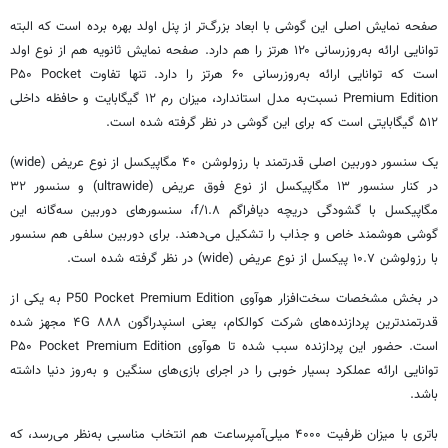
صفحه نمایش اصلی این گوشی با ابعاد بزرگ‌تر از پنل اولد بهره برده است که البته
توانایی ارائه به‌روزرسانی ۱۲۰ هرتز را هم دارد. صفحه نمایش ثانویه هم از نوع اولد
است که توانایی ارائه به‌روزرسانی ۶۰ هرتز را دارد. تنها تفاوت P۵۰ Pocket
Premium Edition نسبت‌به مدل استاندارد، میزان رم ۱۲ گیگابایت و حافظه داخلی
۵۱۲ گیگابایتی است که برای این گوشی در نظر گرفته شده است.
یک سنسور دوربین اصلی قدرتمند با رزولوشن ۴۰ مگاپیکسل از نوع عریض (wide)
در کنار سنسور ۱۳ مگاپیکسل از نوع فوق عریض (ultrawide) و سنسور ۳۲
مگاپیکسل با گشودگی دریچه دیافراگم f/۱.۸، سنسورهای دوربین سه‌گانه این
گوشی هوشمند خاص و جذاب را تشکیل می‌دهند. برای دوربین سلفی هم سنسور
با رزولوشن ۱۰.۷ پیکسل از نوع عریض (wide) در نظر گرفته شده است.
در بخش مشخصات سخت‌افزار هوآوی P50 Pocket Premium Edition به یکی از
قدرتمندترین پردازنده‌های شرکت کوالکام، یعنی اسنپدراگون ۸۸۸ ۴G مجهز شده
است. حضور این پردازنده سبب شده تا هوآوی P۵۰ Pocket Premium Edition
توانایی ارائه عملکرد بسیار خوبی را در اجرای بازی‌های سنگین و به‌روز دنیا داشته
باشد.
باتری با میزان ظرفیت
۴۰۰۰
میلی‌آمپرساعت هم انتخاب مناسبی به‌نظر می‌رسد، که