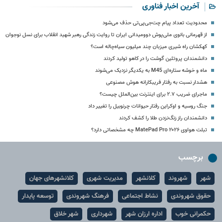
آخرین اخبار فناوری
محدودیت تعداد پیام چت‌جی‌پی‌تی حذف می‌شود
از قهرمانی بانوی ملی‌پوش دوومیدانی ایران تا روایت زندگی رهبر شهید انقلاب برای نسل نوجوان
کهکشان راه شیری میزبان چند میلیون سیاه‌چاله است؟
دانشمندان پروتئین گوشت را در کاهو تولید کردند
ماه و خوشه ستاره‌ای M45 به یکدیگر نزدیک می‏‌شوند
هشدار نسبت به رفتار فریبکارانه هوش مصنوعی
ماجرای ضریب ۲.۷ برای اینترنت بین‌الملل چیست؟
جنگ روسیه و اوکراین رفتار حیوانات چرنوبیل را تغییر داد
دانشمندان راز زنگ‌نزدن طلا را کشف کردند
تبلت هواوی MatePad Pro ۲۰۲۶ چه مشخصاتی دارد؟
برچسب
شهر
شهروند
کلانشهر
مدیریت شهری
کلانشهرهای جهان
حقوق شهروندی
نشاط اجتماعی
فرهنگ شهروندی
توسعه پایدار
حکمرانی خوب
اداره ارزان شهر
شهرداری
شهر خلاق