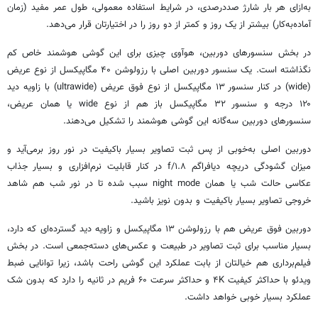
به‌ازای هر بار شارژ صددرصدی، در شرایط استفاده معمولی، طول عمر مفید (زمان
آماده‌به‌کار) بیشتر از یک روز و کمتر از دو روز را در اختیارتان قرار می‌دهد.
در بخش سنسورهای دوربین، هوآوی چیزی برای این گوشی هوشمند خاص کم
نگذاشته است. یک سنسور دوربین اصلی با رزولوشن ۴۰ مگاپیکسل از نوع عریض
(wide) در کنار سنسور ۱۳ مگاپیکسل از نوع فوق عریض (ultrawide) با زاویه دید
۱۲۰ درجه و سنسور ۳۲ مگاپیکسل باز هم از نوع wide یا همان عریض،
سنسورهای دوربین سه‌گانه این گوشی هوشمند را تشکیل می‌دهند.
دوربین اصلی به‌خوبی از پس ثبت تصاویر بسیار باکیفیت در نور روز برمی‌آید و
میزان گشودگی دریچه دیافراگم f/۱.۸ در کنار قابلیت نرم‌افزاری و بسیار جذاب
عکاسی حالت شب یا همان night mode سبب شده تا در نور شب هم شاهد
خروجی تصاویر بسیار باکیفیت و بدون نویز باشید.
دوربین فوق عریض هم با رزولوشن ۱۳ مگاپیکسل و زاویه دید گسترده‌ای که دارد،
بسیار مناسب برای ثبت تصاویر در طبیعت و عکس‌های دسته‌جمعی است. در بخش
فیلم‌برداری هم خیالتان از بابت عملکرد این گوشی راحت باشد، زیرا توانایی ضبط
ویدئو با حداکثر کیفیت ۴K و حداکثر سرعت ۶۰ فریم در ثانیه را دارد که بدون شک
عملکرد بسیار خوبی خواهد داشت.