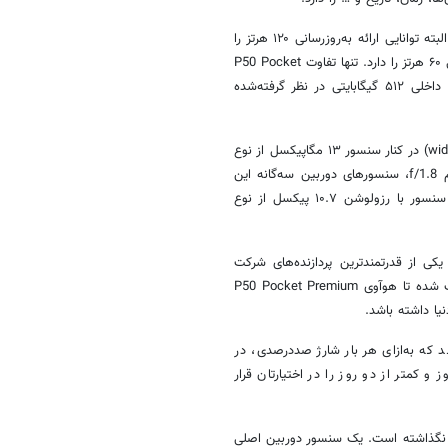
بهره برده است که البته توانایی ارائه به‌روزرسانی ۱۲۰ هرتز را
است که توانایی ارائه به‌روزرسانی ۶۰ هرتز را دارد. تنها تفاوت P50 Pocket
Premium Edition نسبت‌به مدل استاندارد، میزان رم ۱۲ گیگابایت و حافظه داخلی ۵۱۲ گیگابایتی در نظر گرفته‌شده
یک سنسور دوربین اصلی قدرتمند با رزولوشن ۴۰ مگاپیکسل از نوع عریض (wide) در کنار سنسور ۱۳ مگاپیکسل از نوع
فوق عریض (ultrawide) و سنسور ۳۲ مگاپیکسل با گشودگی دریچه دیافراگم f/1.8، سنسورهای دوربین سه‌گانه این
گوشی هوشمند خاص و جذاب را تشکیل می‌دهند. برای دوربین سلفی هم سنسور با رزولوشن ۱۰.۷ پیکسل از نوع
هوآوی
P50 Pocket Premium
 که به‌ازای هر بار شارژ صددرصدی، در
و کمتر از دو روز را در اختیارتان قرار
گذاشته است. یک سنسور دوربین اصلی