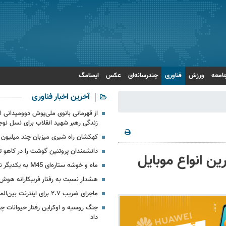
امعه
ورزش
فناوری
چندرسانه‌ای
عکس
ایمنامگ
آخرین اخبار فناوری
از قهرمانی بانوی ملی‌پوش دوومیدانی ای
زندگی رهبر شهید انقلاب برای نسل نوج
کهکشان راه شیری میزبان چند میلیون 
دانشمندان پروتئین گوشت را در کاهو تو
 انواع موبایل
ماه و خوشه ستاره‌ای M45 به یکدیگر نزدیک می‏‌شوند
هشدار نسبت به رفتار فریبکارانه هو
ماجرای ضریب ۲.۷ برای اینترنت بین‌الملل چیست؟
جنگ روسیه و اوکراین رفتار حیوانات چرن
داد