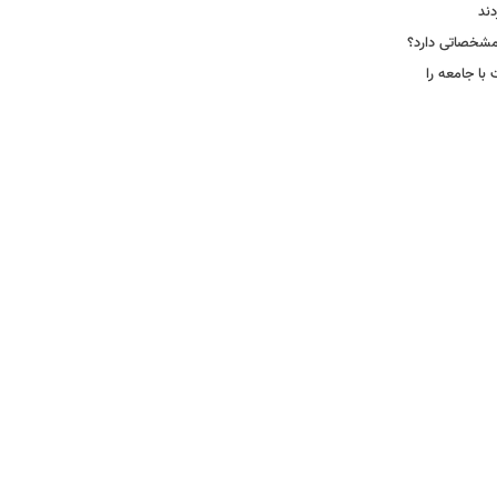
دند
ا جامعه را