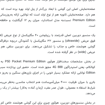
صفحه‌نمایش اصلی این گوشی با ابعاد بزرگ‌تر از
پنل
اولد
هم دارد. صفحه‌نمایش ثانویه هم از نوع
اولد
است.
عریض (wide) در نظر گرفته شده است.
در بخش مشخصات سخت‌افزار
هوآوی
P50 Pocket Premium Edition به یکی از قدرتمندترین پردازنده‌های شرکت
کوالکام
، یعنی
اسنپدراگون
888 4G مجهز شده است. حضور این پردازنده سبب شده تا
Edition توانایی ارائه عملکرد بسیار خوبی را در اجرای بازی‌های سنگین و به‌روز دنیا داشته باشد.
باتری با میزان ظرفیت
۴۰۰۰
میلی‌آمپرساعت هم انتخاب مناسبی به‌نظر می‌رسد
شرایط استفاده معمولی، طول عمر مفید (زمان آماده به‌کار) بیشتر از یک روز 
می‌دهد.
در بخش سنسورهای دوربین،
هوآوی
چیزی برای این گوشی هوشمند خاص کم ن