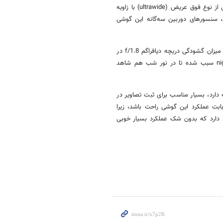
با رزولوشن ۴۰ مگاپیکسل از نوع عریض (wide) در کنار سنسور ۱۳ مگاپیکسل از نوع فوق عریض (ultrawide) با زاویه
کسل باز هم از نوع wide یا همان عریض، سنسورهای دوربین سه‌گانه این گوشی
دوربین اصلی به‌خوبی از پس ثبت تصاویر بسیار باکیفیت در نور روز برمی‌آید و میزان گشودگی دریچه دیافراگم f/1.8 در
کنار قابلیت نرم‌افزاری و بسیار جذاب عکاسی حالت شب یا همان night mode سبب شده تا در نور شب هم شاهد
دید گسترده‌ای که دارد، بسیار مناسب برای ثبت تصاویر در
بت عملکرد این گوشی راحت باشد، زیرا
فیت 4K و حداکثر سرعت ۶۰ فریم در ثانیه را دارد که بدون شک عملکرد بسیار خوبی