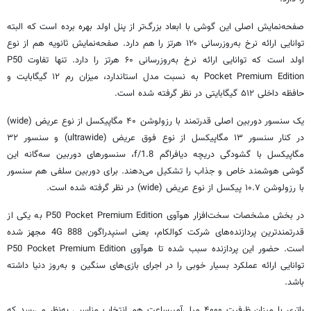
صفحه‌نمایش اصلی این گوشی با ابعاد بزرگ‌تر از
پنل
اولد
بهره برده است که البته
توانایی ارائه نرخ به‌روزرسانی ۱۲۰ هرتز را هم دارد. صفحه‌نمایش ثانویه هم از نوع
اولد
است که توانایی ارائه نرخ به‌روزرسانی ۶۰ هرتز را دارد. تنها تفاوت P50
Pocket Premium Edition به نسبت مدل استاندارد، میزان رم ۱۲ گیگابایت و
حافظه داخلی ۵۱۲ گیگابایتی در نظر گرفته شده است.
یک سنسور دوربین اصلی قدرتمند با رزولوشن ۴۰ مگاپیکسل از نوع عریض (wide)
در کنار سنسور ۱۳ مگاپیکسل از نوع فوق عریض (ultrawide) و سنسور ۳۲
مگاپیکسل با گشودگی دریچه دیافراگم f/1.8، سنسورهای دوربین سه‌گانه این
گوشی هوشمند خاص و جذاب را تشکیل می‌دهند. برای دوربین سلفی هم سنسور
با رزولوشن ۱۰.۷ پیکسل از نوع عریض (wide) در نظر گرفته شده است.
در بخش مشخصات سخت‌افزار
هوآوی
P50 Pocket Premium Edition به یکی از
قدرتمندترین پردازنده‌های شرکت
کوالکام
، یعنی
اسنپدراگون
888 4G مجهز شده
است. حضور این پردازنده سبب شده تا
هوآوی
P50 Pocket Premium Edition
توانایی ارائه عملکرد بسیار خوبی را در اجرای بازی‌های سنگین و به‌روز دنیا داشته
باشد.
باتری با میزان ظرفیت
۴۰۰۰
میلی‌آمپرساعت هم انتخاب مناسبی به‌نظر می‌رسد که