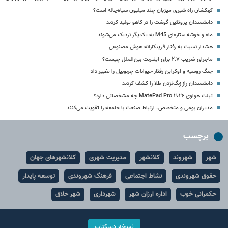
کهکشان راه شیری میزبان چند میلیون سیاه‌چاله است؟
دانشمندان پروتئین گوشت را در کاهو تولید کردند
ماه و خوشه ستاره‌ای M45 به یکدیگر نزدیک می‏‌شوند
هشدار نسبت به رفتار فریبکارانه هوش مصنوعی
ماجرای ضریب ۲.۷ برای اینترنت بین‌الملل چیست؟
جنگ روسیه و اوکراین رفتار حیوانات چرنوبیل را تغییر داد
دانشمندان راز زنگ‌نزدن طلا را کشف کردند
تبلت هواوی MatePad Pro ۲۰۲۶ چه مشخصاتی دارد؟
مدیران بومی و متخصص، ارتباط صنعت با جامعه را تقویت می‌کنند
برچسب
شهر
شهروند
کلانشهر
مدیریت شهری
کلانشهرهای جهان
حقوق شهروندی
نشاط اجتماعی
فرهنگ شهروندی
توسعه پایدار
حکمرانی خوب
اداره ارزان شهر
شهرداری
شهر خلاق
نسخه دسکتاپ