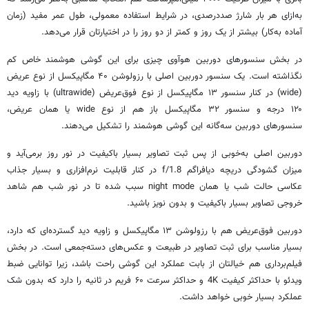
به‌ازای هر بار شارژ صددرصدی، در شرایط استفاده معمولی، طول عمر مفید (زمان
آماده به‌کار) بیشتر از یک روز و کمتر از دو روز را در اختیارتان قرار می‌دهد.
در بخش سنسورهای دوربین
هوآوی
چیزی برای این گوشی هوشمند خاص کم
نگذاشته است. یک سنسور دوربین اصلی با رزولوشن ۴۰ مگاپیکسل از نوع عریض
(wide) در کنار سنسور ۱۳ مگاپیکسل از نوع فوق‌عریض (ultrawide) با زاویه دید
۱۲۰ درجه و سنسور ۳۲ مگاپیکسل باز هم از نوع wide یا همان عریض،
سنسورهای دوربین سه‌گانه این گوشی هوشمند را تشکیل می‌دهند.
دوربین اصلی به‌خوبی از پس ثبت تصاویر بسیار باکیفیت در نور روز برمی‌آید و
میزان گشودگی دریچه دیافراگم f/1.8 در کنار قابلیت نرم‌افزاری و بسیار جذاب
عکاسی حالت شب یا همان night mode سبب شده تا در نور شب هم شاهد
خروجی تصاویر بسیار باکیفیت و بدون نویز باشید.
دوربین فوق‌عریض هم با رزولوشن ۱۳ مگاپیکسل و زاویه دید گسترده‌ای که دارد،
بسیار مناسب برای ثبت تصاویر در طبیعت و عکس‌های دسته‌جمعی است. در بخش
فیلم‌برداری هم خیالتان از بابت عملکرد این گوشی راحت باشد، زیرا توانایی ضبط
ویدئو با حداکثر کیفیت 4K و حداکثر سرعت ۶۰ فریم در ثانیه را دارد که بدون شک
عملکرد بسیار خوبی خواهد داشت.