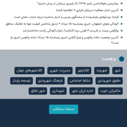
پیش‌بینی هواشناسی پاییز ۱۴۰۵/ آیا پاییزی پربارش در پیش داریم؟
آخرین اخبار معافیت سربازان فراری + اطلاعیه فراجا
فراجا: ویدئوهای بازنشرشده از سخنگوی پلیس و اخبار منتشره درباره حجاب جعلی است
آلودگی هوای اصفهان، امروز پنجشنبه ۱۵ مرداد + جدول شاخص کیفیت هوا به تفکیک مناطق
واژگونی سمند در فریدن ۴ فوتی برجا گذاشت/ خواب‌آلودگی راننده حادثه‌ساز شد
آخرین وضعیت جاده چالوس و هراز آنلاین امروز پنجشنبه ۱۵ مرداد/ جاده چالوس امروز باز
است؟
برچسب
شهر
شهروند
کلانشهر
مدیریت شهری
کلانشهرهای جهان
حقوق شهروندی
نشاط اجتماعی
فرهنگ شهروندی
توسعه پایدار
حکمرانی خوب
اداره ارزان شهر
شهرداری
شهر خلاق
نسخه دسکتاپ