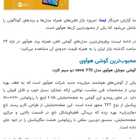
به گزارش خبرنگار
ایمنا
، امروزه بازار تلفن‌های همراه مدل‌ها و برندهای گوناگونی را
شامل می‌شود که یکی از محبوب‌ترین آن‌ها
هوآوی
است.
در ادامه لیست پرفروش‌ترین مدل‌های گوشی تلفن همراه برند
هوآوی
در بازه ۲۴
ساعت گذشته بازار ایران را به همراه قیمت حدودی آن مشاهده می‌کنید:
محبوب‌ترین گوشی
هوآوی
گوشی موبایل
هوآوی
مدل nova Y70 دو سیم کارت
یکی از گوشی‌های هوشمند میان‌رده جدید شرکت
هوآوی
است که به لطف بهره
بردن از مشخصات فنی مناسب، توانایی ارائه عملکرد بسیار خوب و قابل قبولی را
دارد. در
نمای
روبه‌رو این گوشی به صفحه‌نمایش ۶.۷۵ اینچ با رزولوشن ۷۲۰×۱۶۰۰
پیکسل از نوع TFT مجهز شده است. این صفحه‌نمایش از طراحی کاربر پسند
ناچ
«
واتردراپ
» بهره برده که بریدگی قطره‌ای‌شکل
ناچ
در قسمت بالایی و مرکزی
صفحه‌نمایش، سنسور دوربین سلفی با رزولوشن هشت مگاپیکسل را در خود جای
داده است.