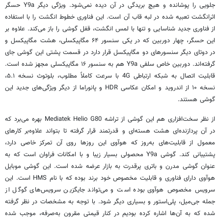
جلویی را پوشانده و هیچ بریدگی در آن دیده نمی‌شود. ویژگی دیگر Y9a حسگر
اثرانگشت تعبیه شده در لبه قاب آن است. این فناوری خطوط انگشت را با استفاده
از فناوری جدید شناسایی و تنها با لمس انگشت، قفل گوشی را باز می‌کند. علاوه بر
این حسگر، چهار دوربین که در یکی سنسور ۶۴ مگاپیکسلی، هشت مگاپیکسل و
در دوتای دیگر سنسورهای دو مگاپیکسل قرار دارد در قسمت پشتی این گوشی جای
گرفته‌اند. دوربین خاص سلفی Y9a هم به سنسور ۱۶ مگاپیکسلی مجهز شده است.
قابلیت اتصال به شبکه ارتباطی 4G با سرعت کاملاً مطلوب، بلوتوث نسخه ۵.۱،
نسخه ۱۰ از اندروید و امکان عکاسی HDR و پانوراما از دیگر ویژگی‌های جدید این
گوشی هستند.
از نظر سخت‌افزاری هم این گوشی از تراشه Mediatek Helio G80 بهره می‌برد که
در آن پردازنده‌ای هشت هسته‌ای و قدرتمند قرار گرفته تا بتواند علاوه‌بر کارهای
معمول از قابلیت‌های به‌روز که
هوآوی
این روزها روی آن تمرکز خاصی دارد،
پشتیبانی کند. گوشی Y9a محصولی بسیار زیبا و با امکانات فراوان است که به
عنوان گوشی مدرن و باتری پرقدرت به بازار عرضه شده است. این گوشی موبایل
هوآوی
دارای فناوری و قابلیت مخصوص خود برند بوده که با نام HMS است. این
سرویس مخصوص
هوآوی
بوده است و می‌تواند جایگزین سرویس‌های گوگل از
جمله جی‌میل، پلی‌استور و بسیاری دیگر شود. با توجه به مشخصات در نظر گرفته
شده که به آن‌ها اشاره کرده بودیم در کنار قیمتی مقرون به‌صرفه، موجب شده