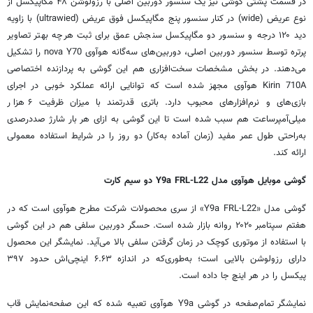
در قسمت پشتی گوشی نیز یک سنسور دوربین اصلی با رزولوشن ۴۸ مگاپیکسل از
نوع عریض (wide) در کنار سنسور پنج مگاپیکسل فوق عریض (ultrawied) با زاویه
دید ۱۲۰ درجه و سنسور دو مگاپیکسل سنجش عمق برای ثبت هرچه بهتر تصاویر
پرتره توسط سنسور دوربین اصلی، دوربین‌های سه‌گانه
هوآوی
nova Y70 را تشکیل
می‌دهند. در بخش مشخصات سخت‌افزاری هم این گوشی به پردازنده اختصاصی
Kirin 710A
هوآوی
مجهز شده است که توانایی ارائه عملکرد خوبی در اجرای
بازی‌های و نرم‌افزارهای محبوب دارد. باتری قدرتمند با میزان ظرفیت ۶ هزار
میلی‌آمپرساعت هم سبب شده است تا این گوشی به ازای هر بار شارژ صددرصدی
به‌راحتی طول عمر مفید (زمان آماده به‌کار) دو روز را در شرایط استفاده معمولی
ارائه کند.
گوشی موبایل
هوآوی
مدل Y9a FRL-L22 دو سیم کارت
گوشی مدل «Y9a FRL-L22» از سری محصولات شرکت مطرح
هوآوی
است که در
هفتم سپتامبر ۲۰۲۰ روانه بازار شده است. حسگر دوربین سلفی هم در این گوشی
با استفاده از موتوری کوچک در زمان گرفتن سلفی بالا می‌آید. نمایشگر این محصول
دارای رزولوشن بالایی است؛ به‌طوری‌که در اندازه ۶.۶۳ اینچی‌اش حدود ۳۹۷
پیکسل را در هر اینچ جا داده است.
نمایشگر تمام‌صفحه در گوشی Y9a
هوآوی
تعبیه شده که این صفحه‌نمایش قاب