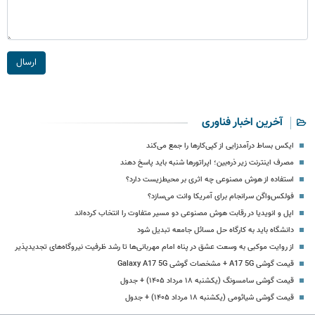
ارسال
آخرین اخبار فناوری
ایکس بساط درآمدزایی از کپی‌کارها را جمع می‌کند
مصرف اینترنت زیر ذره‌بین؛ اپراتورها شنبه باید پاسخ دهند
استفاده از هوش مصنوعی چه اثری بر محیط‌زیست دارد؟
فولکس‌واگن سرانجام برای آمریکا وانت می‌سازد؟
اپل و انویدیا در رقابت هوش مصنوعی دو مسیر متفاوت را انتخاب کرده‌اند
دانشگاه باید به کارگاه حل مسائل جامعه تبدیل شود
از روایت موکبی به وسعت عشق در پناه امام مهربانی‌ها تا رشد ظرفیت نیروگاه‌های تجدیدپذیر
قیمت گوشی A17 5G + مشخصات گوشی Galaxy A17 5G
قیمت گوشی سامسونگ (یکشنبه ۱۸ مرداد ۱۴۰۵) + جدول
قیمت گوشی شیائومی (یکشنبه ۱۸ مرداد ۱۴۰۵) + جدول