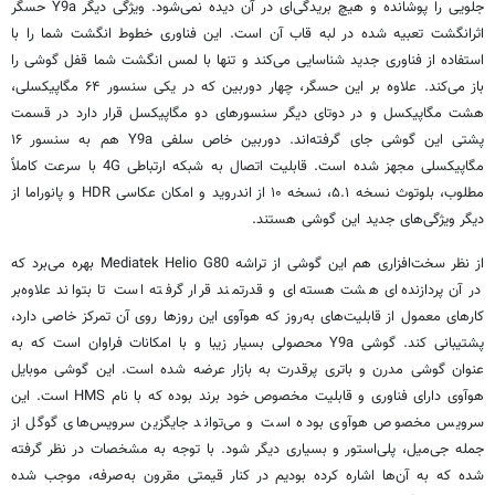
جلویی را پوشانده و هیچ بریدگی‌ای در آن دیده نمی‌شود. ویژگی دیگر Y9a حسگر
اثرانگشت تعبیه شده در لبه قاب آن است. این فناوری خطوط انگشت شما را با
استفاده از فناوری جدید شناسایی می‌کند و تنها با لمس انگشت شما قفل گوشی را
باز می‌کند. علاوه بر این حسگر، چهار دوربین که در یکی سنسور ۶۴ مگاپیکسلی،
هشت مگاپیکسل و در دوتای دیگر سنسورهای دو مگاپیکسل قرار دارد در قسمت
پشتی این گوشی جای گرفته‌اند. دوربین خاص سلفی Y9a هم به سنسور ۱۶
مگاپیکسلی مجهز شده است. قابلیت اتصال به شبکه ارتباطی 4G با سرعت کاملاً
مطلوب، بلوتوث نسخه ۵.۱، نسخه ۱۰ از اندروید و امکان عکاسی HDR و پانوراما از
دیگر ویژگی‌های جدید این گوشی هستند.
از نظر سخت‌افزاری هم این گوشی از تراشه Mediatek Helio G80 بهره می‌برد که
در آن پردازنده‌ای هشت هسته‌ای و قدرتمند قرار گرفته است تا بتواند علاوه‌بر
کارهای معمول از قابلیت‌های به‌روز که هوآوی این روزها روی آن تمرکز خاصی دارد،
پشتیبانی کند. گوشی Y9a محصولی بسیار زیبا و با امکانات فراوان است که به
عنوان گوشی مدرن و باتری پرقدرت به بازار عرضه شده است. این گوشی موبایل
هوآوی دارای فناوری و قابلیت مخصوص خود برند بوده که با نام HMS است. این
سرویس مخصوص هوآوی بوده است و می‌تواند جایگزین سرویس‌های گوگل از
جمله جی‌میل، پلی‌استور و بسیاری دیگر شود. با توجه به مشخصات در نظر گرفته
شده که به آن‌ها اشاره کرده بودیم در کنار قیمتی مقرون به‌صرفه، موجب شده