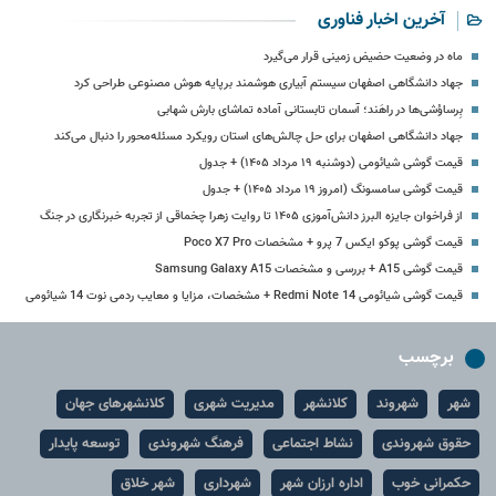
آخرین اخبار فناوری
ماه در وضعیت حضیض زمینی قرار می‌گیرد
جهاد دانشگاهی اصفهان سیستم آبیاری هوشمند برپایه هوش مصنوعی طراحی کرد
بِرساوُشی‌ها در راهَند؛ آسمان تابستانی آماده تماشای بارش شهابی
جهاد دانشگاهی اصفهان برای حل چالش‌های استان رویکرد مسئله‌محور را دنبال می‌کند
قیمت گوشی شیائومی (دوشنبه ۱۹ مرداد ۱۴۰۵) + جدول
قیمت گوشی سامسونگ (امروز ۱۹ مرداد ۱۴۰۵) + جدول
از فراخوان جایزه البرز دانش‌آموزی ۱۴۰۵ تا روایت زهرا چخماقی از تجربه خبرنگاری در جنگ
قیمت گوشی پوکو ایکس 7 پرو + مشخصات Poco X7 Pro
قیمت گوشی A15 + بررسی و مشخصات Samsung Galaxy A15
قیمت گوشی شیائومی Redmi Note 14 + مشخصات، مزایا و معایب ردمی نوت 14 شیائومی
برچسب
شهر
شهروند
کلانشهر
مدیریت شهری
کلانشهرهای جهان
حقوق شهروندی
نشاط اجتماعی
فرهنگ شهروندی
توسعه پایدار
حکمرانی خوب
اداره ارزان شهر
شهرداری
شهر خلاق