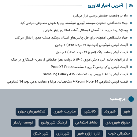
آخرین اخبار فناوری
ماه در وضعیت حضیض زمینی قرار می‌گیرد
جهاد دانشگاهی اصفهان سیستم آبیاری هوشمند برپایه هوش مصنوعی طراحی کرد
بِرساوُشی‌ها در راهَند؛ آسمان تابستانی آماده تماشای بارش شهابی
جهاد دانشگاهی اصفهان برای حل چالش‌های استان رویکرد مسئله‌محور را دنبال می‌کند
قیمت گوشی شیائومی (دوشنبه ۱۹ مرداد ۱۴۰۵) + جدول
قیمت گوشی سامسونگ (امروز ۱۹ مرداد ۱۴۰۵) + جدول
از فراخوان جایزه البرز دانش‌آموزی ۱۴۰۵ تا روایت زهرا چخماقی از تجربه خبرنگاری در جنگ
قیمت گوشی پوکو ایکس 7 پرو + مشخصات Poco X7 Pro
قیمت گوشی A15 + بررسی و مشخصات Samsung Galaxy A15
قیمت گوشی شیائومی Redmi Note 14 + مشخصات، مزایا و معایب ردمی نوت 14 شیائومی
برچسب
شهر
شهروند
کلانشهر
مدیریت شهری
کلانشهرهای جهان
حقوق شهروندی
نشاط اجتماعی
فرهنگ شهروندی
توسعه پایدار
حکمرانی خوب
اداره ارزان شهر
شهرداری
شهر خلاق