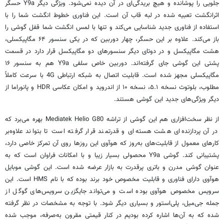
جلویی را پوشانده و هیچ بریدگی‌ای در آن دیده نمی‌شود. ویژگی دیگر Y9a حسگر
اثرانگشت تعبیه شده در لبه قاب آن است. این فناوری خطوط انگشت شما را با
استفاده از فناوری جدید شناسایی می‌کند و تنها با لمس انگشت شما قفل گوشی را
باز می‌کند. علاوه بر این حسگر، چهار دوربین که در یکی سنسور ۶۴ مگاپیکسلی،
هشت مگاپیکسل و در دوتای دیگر سنسورهای دو مگاپیکسل قرار دارد در قسمت
پشتی این گوشی جای گرفته‌اند. دوربین خاص سلفی Y9a هم به سنسور ۱۶
مگاپیکسلی مجهز شده است. قابلیت اتصال به شبکه ارتباطی 4G با سرعت کاملاً
مطلوب، بلوتوث نسخه ۵.۱، نسخه ۱۰ از اندروید و امکان عکاسی HDR و پانوراما از
دیگر ویژگی‌های جدید این گوشی هستند.
از نظر سخت‌افزاری هم این گوشی از تراشه Mediatek Helio G80 بهره می‌برد که
در آن پردازنده‌ای هشت هسته‌ای و قدرتمند قرار گرفته است تا بتواند علاوه‌بر
کارهای معمول از قابلیت‌های به‌روز که
هوآوی
این روزها روی آن تمرکز خاصی دارد،
پشتیبانی کند. گوشی Y9a محصولی بسیار زیبا و با امکانات فراوان است که به
عنوان گوشی مدرن و باتری پرقدرت به بازار عرضه شده است. این گوشی موبایل
هوآوی
دارای فناوری و قابلیت مخصوص خود برند بوده که با نام HMS است. این
سرویس مخصوص
هوآوی
بوده است و می‌تواند جایگزین سرویس‌های گوگل از
جمله جی‌میل، پلی‌استور و بسیاری دیگر شود. با توجه به مشخصات در نظر گرفته
شده که به آن‌ها اشاره کرده بودیم در کنار قیمتی مقرون به‌صرفه، موجب شده