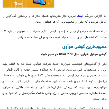
به گزارش خبرنگار
ایمنا
، امروزه بازار تلفن‌های همراه مدل‌ها و برندهای گوناگونی را
شامل می‌شود که یکی از محبوب‌ترین آن‌ها
هوآوی
است.
در ادامه لیست پرفروش‌ترین مدل‌های گوشی تلفن همراه برند
هوآوی
در بازه ۲۴
ساعت گذشته بازار ایران را به همراه قیمت حدودی آن مشاهده می‌کنید:
محبوب‌ترین گوشی
هوآوی
گوشی موبایل
هوآوی
مدل nova Y70 دو سیم کارت
یکی از گوشی‌های هوشمند میان‌رده جدید شرکت
هوآوی
است که به لطف بهره
بردن از مشخصات فنی مناسب، توانایی ارائه عملکرد بسیار خوب و قابل قبولی را
دارد. در
نمای
روبه‌رو این گوشی به صفحه‌نمایش ۶.۷۵ اینچ با رزولوشن ۷۲۰×۱۶۰۰
پیکسل از نوع TFT مجهز شده است. این صفحه‌نمایش از طراحی کاربر پسند
ناچ
«
واتردراپ
» بهره برده که بریدگی قطره‌ای‌شکل
ناچ
در قسمت بالایی و مرکزی
صفحه‌نمایش، سنسور دوربین سلفی با رزولوشن هشت مگاپیکسل را در خود جای
داده است.
در قسمت پشتی گوشی نیز یک سنسور دوربین اصلی با رزولوشن ۴۸ مگاپیکسل از