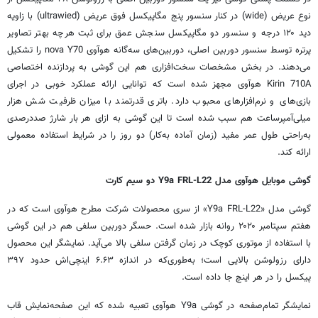
نوع عریض (wide) در کنار سنسور پنج مگاپیکسل فوق عریض (ultrawied) با زاویه
دید ۱۲۰ درجه و سنسور دو مگاپیکسل سنجش عمق برای ثبت هرچه بهتر تصاویر
پرتره توسط سنسور دوربین اصلی، دوربین‌های سه‌گانه
هوآوی
nova Y70 را تشکیل
می‌دهند. در بخش مشخصات سخت‌افزاری هم این گوشی به پردازنده اختصاصی
Kirin 710A
هوآوی
مجهز شده است که توانایی ارائه عملکرد خوبی در اجرای
بازی‌های و نرم‌افزارهای محبوب دارد. باتری قدرتمند با میزان ظرفیت شش هزار
میلی‌آمپرساعت هم سبب شده است تا این گوشی به ازای هر بار شارژ صددرصدی
به‌راحتی طول عمر مفید (زمان آماده به‌کار) دو روز را در شرایط استفاده معمولی
ارائه کند.
گوشی موبایل
هوآوی
مدل Y9a FRL-L22 دو سیم کارت
گوشی مدل «Y9a FRL-L22» از سری محصولات شرکت مطرح
هوآوی
است که در
هفتم سپتامبر
۲۰۲۰
روانه بازار شده است. حسگر دوربین سلفی هم در این گوشی
با استفاده از موتوری کوچک در زمان گرفتن سلفی بالا می‌آید. نمایشگر این محصول
دارای رزولوشن بالایی است؛ به‌طوری‌که در اندازه ۶.۶۳ اینچی‌اش حدود ۳۹۷
پیکسل را در هر اینچ جا داده است.
نمایشگر تمام‌صفحه در گوشی Y9a
هوآوی
تعبیه شده که این صفحه‌نمایش قاب