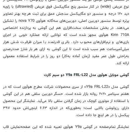
نوع عریض (wide) در کنار سنسور پنج مگاپیکسل فوق عریض (ultrawied) با زاویه
دید ۱۲۰ درجه و سنسور دو مگاپیکسل سنجش عمق برای ثبت هرچه بهتر تصاویر
پرتره توسط سنسور دوربین اصلی، دوربین‌های سه‌گانه
هوآوی
nova Y70 را تشکیل
می‌دهند. در بخش مشخصات سخت‌افزاری هم این گوشی به پردازنده اختصاصی
Kirin 710A
هوآوی
مجهز شده است که توانایی ارائه عملکرد خوبی در اجرای
بازی‌های و نرم‌افزارهای محبوب دارد. باتری قدرتمند با میزان ظرفیت شش هزار
میلی‌آمپرساعت هم سبب شده است تا این گوشی به ازای هر بار شارژ صددرصدی
به‌راحتی طول عمر مفید (زمان آماده به‌کار) دو روز را در شرایط استفاده معمولی
ارائه کند.
گوشی موبایل
هوآوی
مدل Y9a FRL-L22 دو سیم کارت
گوشی مدل «Y9a FRL-L22» از سری محصولات شرکت مطرح
هوآوی
است که در
هفتم سپتامبر
۲۰۲۰
روانه بازار شده است. حسگر دوربین سلفی هم در این گوشی
با استفاده از موتوری کوچک در زمان گرفتن سلفی بالا می‌آید. نمایشگر این محصول
دارای رزولوشن بالایی است؛ به‌طوری‌که در اندازه ۶.۶۳ اینچی‌اش حدود ۳۹۷
پیکسل را در هر اینچ جا داده است.
نمایشگر تمام‌صفحه در گوشی Y9a
هوآوی
تعبیه شده که این صفحه‌نمایش قاب