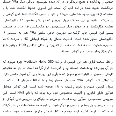
جلویی را پوشانده و هیچ بریدگی‌ای در آن دیده نمی‌شود. ویژگی دیگر Y9a حسگر
اثرانگشت تعبیه شده در لبه قاب آن است. این فناوری خطوط انگشت شما را با
استفاده از فناوری جدید شناسایی می‌کند و تنها با لمس انگشت شما قفل گوشی را
باز می‌کند. علاوه بر این حسگر، چهار دوربین که در یکی سنسور ۶۴ مگاپیکسلی،
هشت مگاپیکسل و در دوتای دیگر سنسورهای دو مگاپیکسل قرار دارد در قسمت
پشتی این گوشی جای گرفته‌اند. دوربین خاص سلفی Y9a هم به سنسور ۱۶
مگاپیکسلی مجهز شده است. قابلیت اتصال به شبکه ارتباطی 4G با سرعت کاملاً
مطلوب، بلوتوث نسخه ۵.۱، نسخه ۱۰ از اندروید و امکان عکاسی HDR و پانوراما از
دیگر ویژگی‌های جدید این گوشی هستند.
از نظر سخت‌افزاری هم این گوشی از تراشه Mediatek Helio G80 بهره می‌برد که
در آن پردازنده‌ای هشت هسته‌ای و قدرتمند قرار گرفته است تا بتواند علاوه‌بر
کارهای معمول از قابلیت‌های به‌روز که
هوآوی
این روزها روی آن تمرکز خاصی دارد،
پشتیبانی کند. گوشی Y9a محصولی بسیار زیبا و با امکانات فراوان است که به
عنوان گوشی مدرن و باتری پرقدرت به بازار عرضه شده است. این گوشی موبایل
هوآوی
دارای فناوری و قابلیت مخصوص خود برند بوده که با نام HMS است. این
سرویس مخصوص
هوآوی
بوده است و می‌تواند جایگزین سرویس‌های گوگل از
جمله جی‌میل، پلی‌استور و بسیاری دیگر شود. با توجه به مشخصات در نظر گرفته
شده که به آن‌ها اشاره کرده بودیم در کنار قیمتی مقرون به‌صرفه، موجب شده