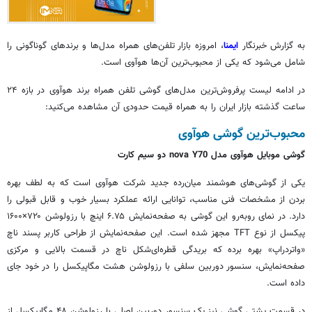
به گزارش خبرنگار
ایمنا
، امروزه بازار تلفن‌های همراه مدل‌ها و برندهای گوناگونی را
شامل می‌شود که یکی از محبوب‌ترین آن‌ها
هوآوی
است.
در ادامه لیست پرفروش‌ترین مدل‌های گوشی تلفن همراه برند
هوآوی
در بازه ۲۴
ساعت گذشته بازار ایران را به همراه قیمت حدودی آن مشاهده می‌کنید:
محبوب‌ترین گوشی
هوآوی
گوشی موبایل
هوآوی
مدل nova Y70 دو سیم کارت
یکی از گوشی‌های هوشمند میان‌رده جدید شرکت
هوآوی
است که به لطف بهره
بردن از مشخصات فنی مناسب، توانایی ارائه عملکرد بسیار خوب و قابل قبولی را
دارد. در
نمای
روبه‌رو این گوشی به صفحه‌نمایش ۶.۷۵ اینچ با رزولوشن ۷۲۰×۱۶۰۰
پیکسل از نوع TFT مجهز شده است. این صفحه‌نمایش از طراحی کاربر پسند
ناچ
«
واتردراپ
» بهره برده که بریدگی قطره‌ای‌شکل
ناچ
در قسمت بالایی و مرکزی
صفحه‌نمایش، سنسور دوربین سلفی با رزولوشن هشت مگاپیکسل را در خود جای
داده است.
در قسمت پشتی گوشی نیز یک سنسور دوربین اصلی با رزولوشن ۴۸ مگاپیکسل از