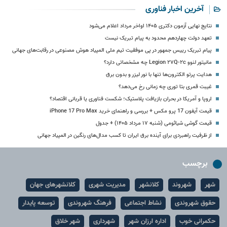
آخرین اخبار فناوری
نتایج نهایی آزمون دکتری ۱۴۰۵ اواخر مرداد اعلام می‌شود
تعهد دولت چهاردهم محدود به پیام تبریک نیست
پیام تبریک رییس جمهور در پی موفقیت تیم ملی المپیاد هوش مصنوعی در رقابت‌های جهانی
مانیتور لنوو Legion ۲۷Q-۲c چه مشخصاتی دارد؟
هدایت پرتو الکترون‌ها تنها با نور لیزر و بدون برق
غیبت قمری بتا توری چه زمانی رخ می‌دهد؟
اروپا و آمریکا در بحران بازیافت پلاستیک؛ شکست فناوری یا قربانی اقتصاد؟
قیمت آیفون 17 پرو مکس + بررسی و راهنمای خرید iPhone 17 Pro Max
قیمت گوشی شیائومی (شنبه ۱۷ مرداد ۱۴۰۵) + جدول
از ظرفیت راهبردی برای آینده برق ایران تا کسب مدال‌های رنگین در المپیاد جهانی
برچسب
شهر
شهروند
کلانشهر
مدیریت شهری
کلانشهرهای جهان
حقوق شهروندی
نشاط اجتماعی
فرهنگ شهروندی
توسعه پایدار
حکمرانی خوب
اداره ارزان شهر
شهرداری
شهر خلاق