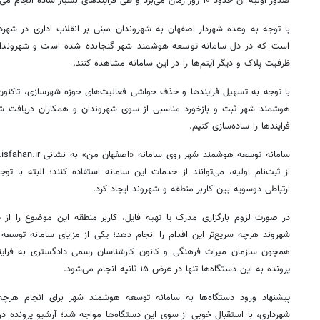
صدور اولیه آن حدود ۱۰ روز زمان می‌برد و طی فرایندهای بسیار ساده انجام می‌شود.
با توجه به وعده شهردار اصفهان به شهروندان مبنی بر انقلاب اداری در شهر
است که در دل سامانه توسعه هوشمند شهر گنجانده شده است و شهروندان م
ظرفیت پلاک و دیگر آیتم‌ها را در این سامانه مشاهده کنند.
با توجه به تسهیل
فرایندها
هوشمند شهر ثبت و بازخورد مناسبی از سوی شهروندان و همکاران دریافت شد
فرایندها
را ساده‌سازی کنیم.
سامانه توسعه هوشمند شهر روی سامانه «اصفهان من» به نشانی my.isfahan.ir
از ثبت‌نام اولیه، می‌توانند از خدمات این سامانه استفاده کنند؛ البته با توج
ارتباطی دوسویه بین کاربر منطقه و شهروند ایجاد کرد.
در صورت لزوم
بارگزاری
مدرک یا تهیه فایل، کاربر منطقه این موضوع را از طر
شهروند هرچه سریع‌تر این اقدام را انجام دهد؛ یکی از مزایای سامانه توسع
همچون سازمان میراث فرهنگی و کانون کارشناسان رسمی دادگستری به فراین
پرونده به این دستگاه‌ها تنها در عرض ۱۵ ثانیه انجام می‌شود.
پیشنهاد ورود دستگاه‌ها به سامانه توسعه هوشمند شهر برای انجام هرچه 
شهرداری، با استقبال خوبی از سوی این دستگاه‌ها مواجه شد؛ آرشیو پرونده در اخ