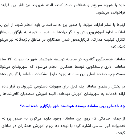
خود را هرچه سریع‌تر و شفاف‌تر صادر کنند، البته شهروند نیز ناظر این فرای
فراخوانده می‌شود.
ارتباط با تمام ادارات مرتبط با صدور پروانه ساختمانی باید انجام شود، از این رو 
املاک، اداره آموزش‌وپرورش و دیگر نهادها هستیم. با توجه به
بارگزاری
نرم‌اف
کنترل کیفیت مدارک، کارتابل‌محور شدن همکاران در مناطق پانزده‌گانه نیز می‌ت
کمک کند.
سامانه «پاس
ساعات اداری پاسخگویی توسط همکاران انجام می‌شود که شهروندان می‌توانن
سمت چپ صفحه اصلی این سامانه وجود دارد) مشکلات سامانه را گزارش دهند و 
در بخش راهنمای سامانه یک فایل برای سهولت دسترسی شهروندان قرار داده 
ارائه خدمات به شهروندان آموزش دیده‌اند، البته آموزش متصدیان کافی‌نت‌ها را نی
چه
خدماتی
روی
سامانه
توسعه
هوشمند
شهر
بارگزاری
شده
است؟
از جمله خدماتی که روی این سامانه وجود دارد، می‌توان به صدور پروانه
تعمیرات غیر اساسی اشاره کرد؛ با توجه به لزوم آموزش همکاران در مناطق پانز
گرفت.