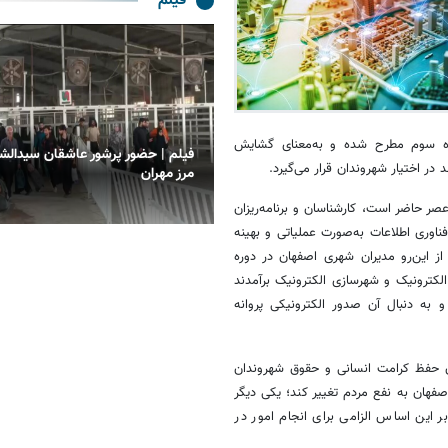
فیلم
ره سوم مطرح شده و به‌معنای گشایش
لم | حضور پرشور عاشقان سیدالشهدا (ع) در
فیلم| موج عاشقی در مرز چذابه؛
 اختیار شهروندان قرار می‌گیرد.
ز مهران
مسیر کربلا
صر حاضر است، کارشناسان و برنامه‌ریزان
 فناوری اطلاعات به‌صورت عملیاتی و بهینه
ز این‌رو مدیران شهری اصفهان در دوره
ترونیک و شهرسازی الکترونیک برآمدند
 به دنبال آن صدور الکترونیکی پروانه
آن حفظ کرامت انسانی و حقوق شهروندان
فهان به نفع مردم تغییر کند؛ یکی دیگر
 است که بر این اساس الزامی برای انجام امور در