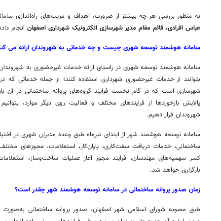
به منظور بررسی هر چه بیشتر از ضرورت، اهداف و مزیت‌های راه‌اندازی ساما
عباس
افرادی،
قائم
مقام
مدیر
شهرسازی
الکترونیک
شهرداری
اصفهان
انجام داده‌
سامانه
هوشمند
توسعه
شهری
چیست
و
چه
خدماتی
به
شهروندان
ارائه
می‌
کند
سامانه هوشمند توسعه شهری در راستای ارائه خدمات غیرحضوری به شهروندان
بتوانند از خدمات غیرحضوری شهرداری استفاده کنند؛ از جمله خدماتی که در 
شهرسازی است که در گام نخست فرایند گروه‌های پروانه ساختمانی در آن
با
پالایش بازخوردها از فرایندهای مختلف و فعالیت روی دیگر موارد، بتوانیم
شهروندان قرار دهیم.
سامانه توسعه هوشمند شهر از ابتدای تیرماه طبق وعده مدیران شهری در اختیار 
ساختمانی، خدمات دریافت سفت‌کاری، پایان‌کار، استعلامات، مجوزهای مختل
کسر سهمیه‌های مهندسان، فرایند مجوز آغاز عملیات ساخت‌وساز، استعلامات 
بارگزاری
خواهد شد.
زمان
صدور
پروانه
ساختمانی
در
سامانه
توسعه
هوشمند
شهر
چقدر
است؟
طبق مصوبه شورای اسلامی شهر اصفهان، صدور پروانه ساختمانی به‌صورت دو 